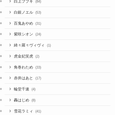
白上フブキ
(84)
白銀ノエル
(53)
百鬼あやめ
(31)
紫咲シオン
(24)
綺々羅々ヴィヴィ
(1)
虎金妃笑虎
(2)
角巻わため
(33)
赤井はあと
(17)
輪堂千速
(4)
轟はじめ
(8)
雪花ラミィ
(41)