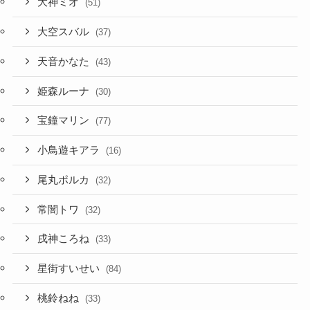
大神ミオ
(51)
大空スバル
(37)
天音かなた
(43)
姫森ルーナ
(30)
宝鐘マリン
(77)
小鳥遊キアラ
(16)
尾丸ポルカ
(32)
常闇トワ
(32)
戌神ころね
(33)
星街すいせい
(84)
桃鈴ねね
(33)