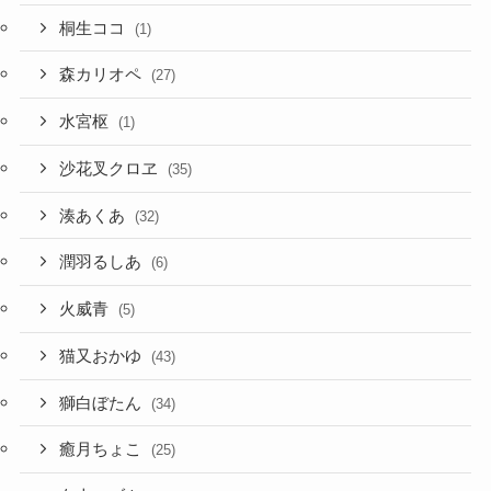
桐生ココ
(1)
森カリオペ
(27)
水宮枢
(1)
沙花叉クロヱ
(35)
湊あくあ
(32)
潤羽るしあ
(6)
火威青
(5)
猫又おかゆ
(43)
獅白ぼたん
(34)
癒月ちょこ
(25)