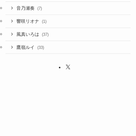
音乃瀬奏
(7)
響咲リオナ
(1)
風真いろは
(37)
鷹嶺ルイ
(33)