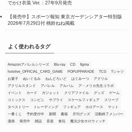
でかけ衣装 Ver.：27年9月発売
【発売中】スポーツ報知 東京ガーデンシアター特別版
2026年7月29日付 桃鈴ねね掲載
よく使われるタグ
Amazonアパレルシリーズ
Blu-ray
CD
figma
hololive_OFFICIAL_CARD_GAME
POPUPPARADE
TCG
Tシャツ
お菓子
ぬいぐるみ
ねんどろいど
はぐみーつ
アクリル
アクリルスタンド
アパレル
アルバム
ア・メリカ先生コラボ
イベント
カード
ガジェット
クリアファイル
グッズ
ゲーム
コミックス
コンビニ
サプライ
スケールフィギュア
スリーブ
タペストリー
トレーディング
フィギュア
ホロアース
マット
一番くじ
予約受付中
新聞
書籍
月刊グッズ
活動終了メンバー
漫画
発売中
雑誌
音楽
食玩
魔法少女ホロウィッチ