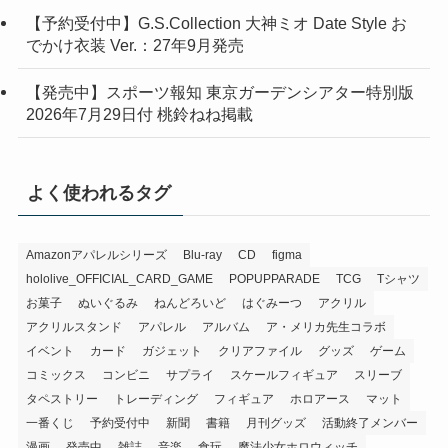
【予約受付中】G.S.Collection 大神ミオ Date Style お
でかけ衣装 Ver.：27年9月発売
【発売中】スポーツ報知 東京ガーデンシアター特別版
2026年7月29日付 桃鈴ねね掲載
よく使われるタグ
Amazonアパレルシリーズ
Blu-ray
CD
figma
hololive_OFFICIAL_CARD_GAME
POPUPPARADE
TCG
Tシャツ
お菓子
ぬいぐるみ
ねんどろいど
はぐみーつ
アクリル
アクリルスタンド
アパレル
アルバム
ア・メリカ先生コラボ
イベント
カード
ガジェット
クリアファイル
グッズ
ゲーム
コミックス
コンビニ
サプライ
スケールフィギュア
スリーブ
タペストリー
トレーディング
フィギュア
ホロアース
マット
一番くじ
予約受付中
新聞
書籍
月刊グッズ
活動終了メンバー
漫画
発売中
雑誌
音楽
食玩
魔法少女ホロウィッチ