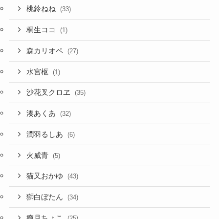
桃鈴ねね
(33)
桐生ココ
(1)
森カリオペ
(27)
水宮枢
(1)
沙花叉クロヱ
(35)
湊あくあ
(32)
潤羽るしあ
(6)
火威青
(5)
猫又おかゆ
(43)
獅白ぼたん
(34)
癒月ちょこ
(25)