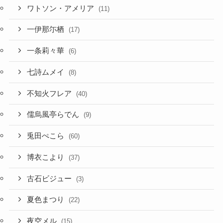
ワトソン・アメリア
(11)
一伊那尓栖
(17)
一条莉々華
(6)
七詩ムメイ
(8)
不知火フレア
(40)
儒烏風亭らでん
(9)
兎田ぺこら
(60)
博衣こより
(37)
古石ビジュー
(3)
夏色まつり
(22)
夜空メル
(15)