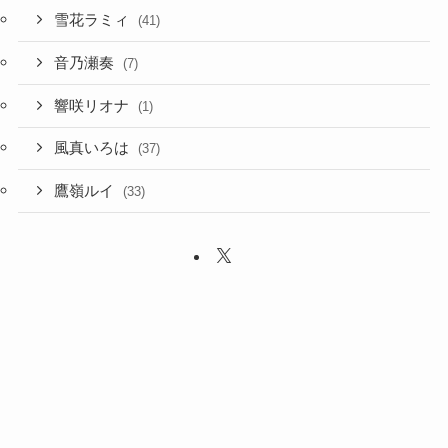
雪花ラミィ
(41)
音乃瀬奏
(7)
響咲リオナ
(1)
風真いろは
(37)
鷹嶺ルイ
(33)