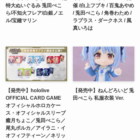
特大ぬいぐるみ 兎田ぺこ
催 /白上フブキ / 百鬼あやめ
ら/不知火フレア/白銀ノエ
/ 兎田ぺこら / 角巻わため /
ル/宝鐘マリン
ラプラス・ダークネス / 風
真いろは
【発売中】hololive
【発売中】ねんどろいど 兎
OFFICIAL CARD GAME
田ぺこら 私服衣装 Ver.
オフィシャルホロカケー
ス・オフィシャルスリーブ
癒月ちょこ／兎田ぺこら／
尾丸ポルカ／アイラニ・イ
オフィフティーン／ネリッ