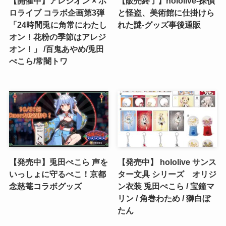
【開催中】アレジオン × ホ
【販売終了】hololive‐探偵
ロライブ コラボ企画第3弾
と怪盗、美術館に仕掛けら
「24時間兎に角常にわたし
れた謎‐グッズ事後通販
オン！花粉の季節はアレジ
オン！」 /百鬼あやめ/兎田
ぺこら/常闇トワ
【発売中】兎田ぺこら 声を
【発売中】 hololive サンス
いっしょに守るぺこ！京都
ター文具 シリーズ オリジ
念慈菴コラボグッズ
ン衣装 兎田ぺこら / 宝鐘マ
リン / 角巻わため / 獅白ぼ
たん