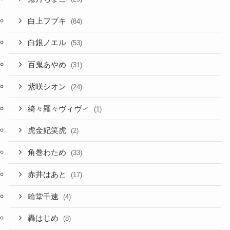
白上フブキ
(84)
白銀ノエル
(53)
百鬼あやめ
(31)
紫咲シオン
(24)
綺々羅々ヴィヴィ
(1)
虎金妃笑虎
(2)
角巻わため
(33)
赤井はあと
(17)
輪堂千速
(4)
轟はじめ
(8)