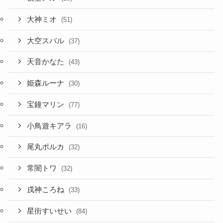
大神ミオ
(51)
大空スバル
(37)
天音かなた
(43)
姫森ルーナ
(30)
宝鐘マリン
(77)
小鳥遊キアラ
(16)
尾丸ポルカ
(32)
常闇トワ
(32)
戌神ころね
(33)
星街すいせい
(84)