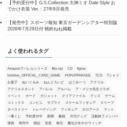
【予約受付中】G.S.Collection 大神ミオ Date Style お
でかけ衣装 Ver.：27年9月発売
【発売中】スポーツ報知 東京ガーデンシアター特別版
2026年7月29日付 桃鈴ねね掲載
よく使われるタグ
Amazonアパレルシリーズ
Blu-ray
CD
figma
hololive_OFFICIAL_CARD_GAME
POPUPPARADE
TCG
Tシャツ
お菓子
ぬいぐるみ
ねんどろいど
はぐみーつ
アクリル
アクリルスタンド
アパレル
アルバム
ア・メリカ先生コラボ
イベント
カード
ガジェット
クリアファイル
グッズ
ゲーム
コミックス
コンビニ
サプライ
スケールフィギュア
スリーブ
タペストリー
トレーディング
フィギュア
ホロアース
マット
一番くじ
予約受付中
新聞
書籍
月刊グッズ
活動終了メンバー
漫画
発売中
雑誌
音楽
食玩
魔法少女ホロウィッチ