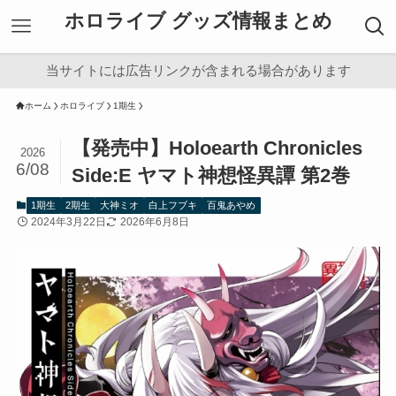
ホロライブ グッズ情報まとめ
当サイトには広告リンクが含まれる場合があります
ホーム
ホロライブ
1期生
【発売中】Holoearth Chronicles
2026
6/08
Side:E ヤマト神想怪異譚 第2巻
1期生
2期生
大神ミオ
白上フブキ
百鬼あやめ
2024年3月22日
2026年6月8日