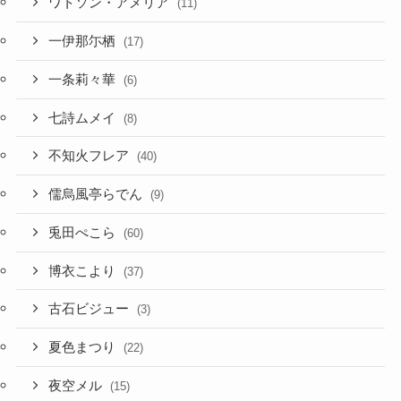
ワトソン・アメリア
(11)
一伊那尓栖
(17)
一条莉々華
(6)
七詩ムメイ
(8)
不知火フレア
(40)
儒烏風亭らでん
(9)
兎田ぺこら
(60)
博衣こより
(37)
古石ビジュー
(3)
夏色まつり
(22)
夜空メル
(15)