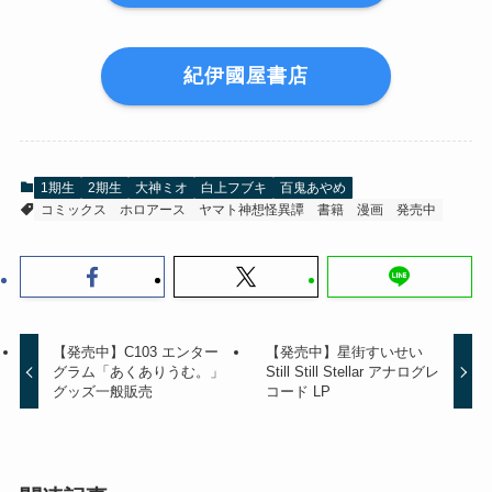
紀伊國屋書店
1期生
2期生
大神ミオ
白上フブキ
百鬼あやめ
コミックス
ホロアース
ヤマト神想怪異譚
書籍
漫画
発売中
【発売中】C103 エンター
【発売中】星街すいせい
グラム「あくありうむ。」
Still Still Stellar アナログレ
グッズ一般販売
コード LP