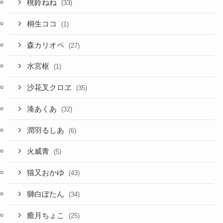
桃鈴ねね
(33)
桐生ココ
(1)
森カリオペ
(27)
水宮枢
(1)
沙花叉クロヱ
(35)
湊あくあ
(32)
潤羽るしあ
(6)
火威青
(5)
猫又おかゆ
(43)
獅白ぼたん
(34)
癒月ちょこ
(25)