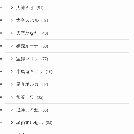
大神ミオ
(51)
大空スバル
(37)
天音かなた
(43)
姫森ルーナ
(30)
宝鐘マリン
(77)
小鳥遊キアラ
(16)
尾丸ポルカ
(32)
常闇トワ
(32)
戌神ころね
(33)
星街すいせい
(84)