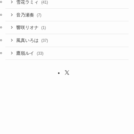
雪花ラミィ
(41)
音乃瀬奏
(7)
響咲リオナ
(1)
風真いろは
(37)
鷹嶺ルイ
(33)