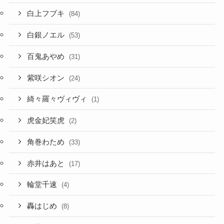
白上フブキ
(84)
白銀ノエル
(53)
百鬼あやめ
(31)
紫咲シオン
(24)
綺々羅々ヴィヴィ
(1)
虎金妃笑虎
(2)
角巻わため
(33)
赤井はあと
(17)
輪堂千速
(4)
轟はじめ
(8)