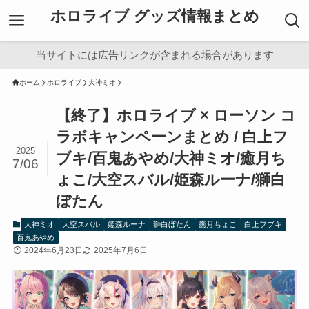
ホロライブ グッズ情報まとめ
当サイトには広告リンクが含まれる場合があります
ホーム
ホロライブ
大神ミオ
【終了】ホロライブ × ローソン コ
ラボキャンペーンまとめ / 白上フ
2025
ブキ/百鬼あやめ/大神ミオ/癒月ち
7/06
ょこ/大空スバル/姫森ルーナ/獅白
ぼたん
大神ミオ
大空スバル
姫森ルーナ
獅白ぼたん
癒月ちょこ
白上フブキ
百鬼あやめ
2024年6月23日
2025年7月6日