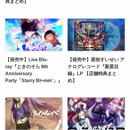
典まとめ】
【発売中】Live Blu-
【発売中】星街すいせい ア
ray『ときのそら 8th
ナログレコード『新星目
Anniversary
録』LP 【店舗特典まと
Party「Starry Bl∞min’」』
め】