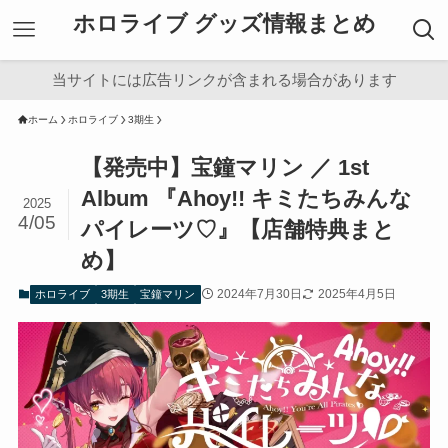
ホロライブ グッズ情報まとめ
当サイトには広告リンクが含まれる場合があります
ホーム
ホロライブ
3期生
【発売中】宝鐘マリン ／ 1st
Album 『Ahoy!! キミたちみんな
2025
4/05
パイレーツ♡』【店舗特典まと
め】
2024年7月30日
2025年4月5日
ホロライブ
3期生
宝鐘マリン