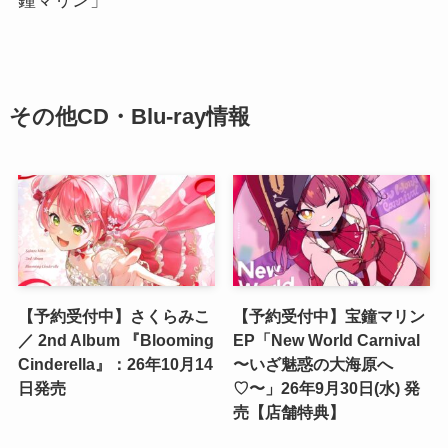
鐘マリン」
その他CD・Blu-ray情報
【予約受付中】さくらみこ
【予約受付中】宝鐘マリン
／ 2nd Album 『Blooming
EP「New World Carnival
Cinderella』：26年10月14
〜いざ魅惑の大海原へ
日発売
♡〜」26年9月30日(水) 発
売【店舗特典】