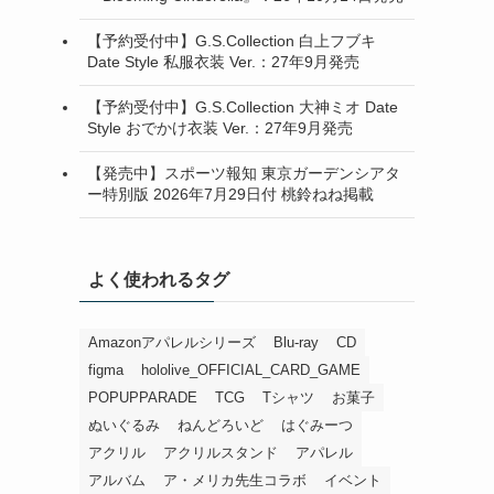
【予約受付中】G.S.Collection 白上フブキ
Date Style 私服衣装 Ver.：27年9月発売
【予約受付中】G.S.Collection 大神ミオ Date
Style おでかけ衣装 Ver.：27年9月発売
【発売中】スポーツ報知 東京ガーデンシアタ
ー特別版 2026年7月29日付 桃鈴ねね掲載
よく使われるタグ
Amazonアパレルシリーズ
Blu-ray
CD
figma
hololive_OFFICIAL_CARD_GAME
POPUPPARADE
TCG
Tシャツ
お菓子
ぬいぐるみ
ねんどろいど
はぐみーつ
アクリル
アクリルスタンド
アパレル
アルバム
ア・メリカ先生コラボ
イベント