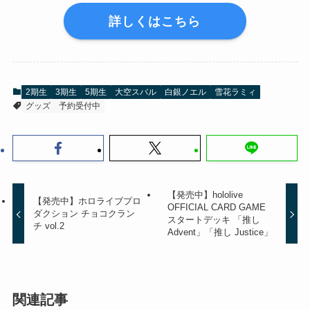
詳しくはこちら
2期生
3期生
5期生
大空スバル
白銀ノエル
雪花ラミィ
グッズ
予約受付中
【発売中】hololive
【発売中】ホロライブプロ
OFFICIAL CARD GAME
ダクション チョコクラン
スタートデッキ 「推し
チ vol.2
Advent」「推し Justice」
関連記事