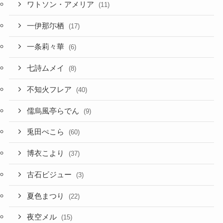
ワトソン・アメリア
(11)
一伊那尓栖
(17)
一条莉々華
(6)
七詩ムメイ
(8)
不知火フレア
(40)
儒烏風亭らでん
(9)
兎田ぺこら
(60)
博衣こより
(37)
古石ビジュー
(3)
夏色まつり
(22)
夜空メル
(15)