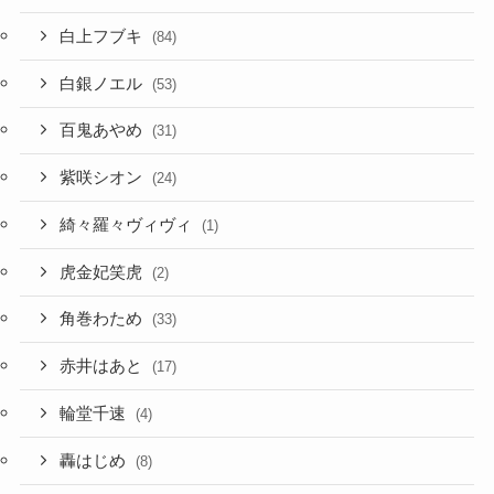
白上フブキ
(84)
白銀ノエル
(53)
百鬼あやめ
(31)
紫咲シオン
(24)
綺々羅々ヴィヴィ
(1)
虎金妃笑虎
(2)
角巻わため
(33)
赤井はあと
(17)
輪堂千速
(4)
轟はじめ
(8)