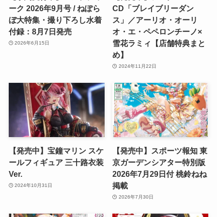
ーク 2026年9月号 / ねぽら
CD「ブレイブリーダン
ぼ大特集・撮り下ろし水着
ス」／アーリオ・オーリ
付録：8月7日発売
オ・エ・ペペロンチーノ×
雪花ラミィ【店舗特典まと
2026年6月15日
め】
2024年11月22日
【発売中】宝鐘マリン スケ
【発売中】スポーツ報知 東
ールフィギュア 三十路衣装
京ガーデンシアター特別版
Ver.
2026年7月29日付 桃鈴ねね
掲載
2024年10月31日
2026年7月30日