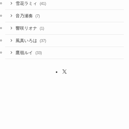
雪花ラミィ
(41)
音乃瀬奏
(7)
響咲リオナ
(1)
風真いろは
(37)
鷹嶺ルイ
(33)