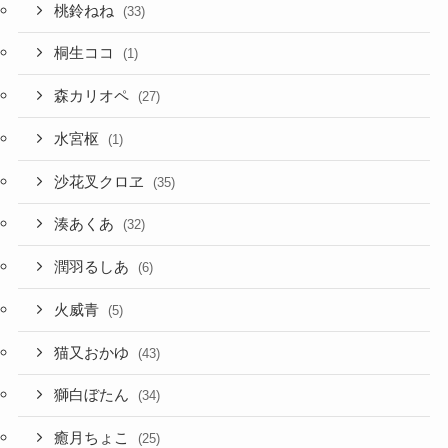
桃鈴ねね
(33)
桐生ココ
(1)
森カリオペ
(27)
水宮枢
(1)
沙花叉クロヱ
(35)
湊あくあ
(32)
潤羽るしあ
(6)
火威青
(5)
猫又おかゆ
(43)
獅白ぼたん
(34)
癒月ちょこ
(25)