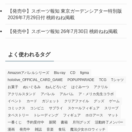
【発売中】スポーツ報知 東京ガーデンシアター特別版
2026年7月29日付 桃鈴ねね掲載
【発売中】スポーツ報知 26年7月30日 桃鈴ねね掲載
よく使われるタグ
Amazonアパレルシリーズ
Blu-ray
CD
figma
hololive_OFFICIAL_CARD_GAME
POPUPPARADE
TCG
Tシャツ
お菓子
ぬいぐるみ
ねんどろいど
はぐみーつ
アクリル
アクリルスタンド
アパレル
アルバム
ア・メリカ先生コラボ
イベント
カード
ガジェット
クリアファイル
グッズ
ゲーム
コミックス
コンビニ
サプライ
スケールフィギュア
スリーブ
タペストリー
トレーディング
フィギュア
ホロアース
マット
一番くじ
予約受付中
新聞
書籍
月刊グッズ
活動終了メンバー
漫画
発売中
雑誌
音楽
食玩
魔法少女ホロウィッチ