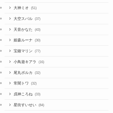
大神ミオ
(51)
大空スバル
(37)
天音かなた
(43)
姫森ルーナ
(30)
宝鐘マリン
(77)
小鳥遊キアラ
(16)
尾丸ポルカ
(32)
常闇トワ
(32)
戌神ころね
(33)
星街すいせい
(84)