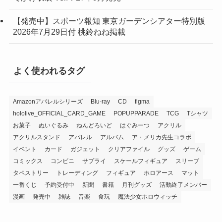
【発売中】スポーツ報知 東京ガーデンシアター特別版
2026年7月29日付 桃鈴ねね掲載
よく使われるタグ
Amazonアパレルシリーズ
Blu-ray
CD
figma
hololive_OFFICIAL_CARD_GAME
POPUPPARADE
TCG
Tシャツ
お菓子
ぬいぐるみ
ねんどろいど
はぐみーつ
アクリル
アクリルスタンド
アパレル
アルバム
ア・メリカ先生コラボ
イベント
カード
ガジェット
クリアファイル
グッズ
ゲーム
コミックス
コンビニ
サプライ
スケールフィギュア
スリーブ
タペストリー
トレーディング
フィギュア
ホロアース
マット
一番くじ
予約受付中
新聞
書籍
月刊グッズ
活動終了メンバー
漫画
発売中
雑誌
音楽
食玩
魔法少女ホロウィッチ