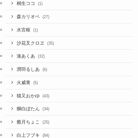
桐生ココ
(1)
森カリオペ
(27)
水宮枢
(1)
沙花叉クロヱ
(35)
湊あくあ
(32)
潤羽るしあ
(6)
火威青
(5)
猫又おかゆ
(43)
獅白ぼたん
(34)
癒月ちょこ
(25)
白上フブキ
(84)