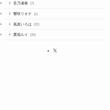
音乃瀬奏
(7)
響咲リオナ
(1)
風真いろは
(37)
鷹嶺ルイ
(33)