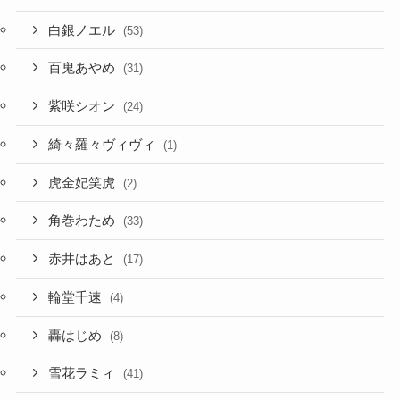
白銀ノエル
(53)
百鬼あやめ
(31)
紫咲シオン
(24)
綺々羅々ヴィヴィ
(1)
虎金妃笑虎
(2)
角巻わため
(33)
赤井はあと
(17)
輪堂千速
(4)
轟はじめ
(8)
雪花ラミィ
(41)