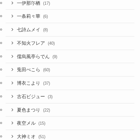
一伊那尓栖
(17)
一条莉々華
(6)
七詩ムメイ
(8)
不知火フレア
(40)
儒烏風亭らでん
(9)
兎田ぺこら
(60)
博衣こより
(37)
古石ビジュー
(3)
夏色まつり
(22)
夜空メル
(15)
大神ミオ
(51)