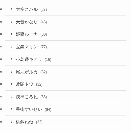
大空スバル
(37)
天音かなた
(43)
姫森ルーナ
(30)
宝鐘マリン
(77)
小鳥遊キアラ
(16)
尾丸ポルカ
(32)
常闇トワ
(32)
戌神ころね
(33)
星街すいせい
(84)
桃鈴ねね
(33)