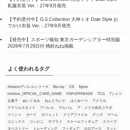
私服衣装 Ver.：27年9月発売
【予約受付中】G.S.Collection 大神ミオ Date Style お
でかけ衣装 Ver.：27年9月発売
【発売中】スポーツ報知 東京ガーデンシアター特別版
2026年7月29日付 桃鈴ねね掲載
よく使われるタグ
Amazonアパレルシリーズ
Blu-ray
CD
figma
hololive_OFFICIAL_CARD_GAME
POPUPPARADE
TCG
Tシャツ
お菓子
ぬいぐるみ
ねんどろいど
はぐみーつ
アクリル
アクリルスタンド
アパレル
アルバム
ア・メリカ先生コラボ
イベント
カード
ガジェット
クリアファイル
グッズ
ゲーム
コミックス
コンビニ
サプライ
スケールフィギュア
スリーブ
タペストリー
トレーディング
フィギュア
ホロアース
マット