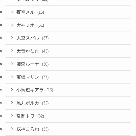
夜空メル
(15)
大神ミオ
(51)
大空スバル
(37)
天音かなた
(43)
姫森ルーナ
(30)
宝鐘マリン
(77)
小鳥遊キアラ
(16)
尾丸ポルカ
(32)
常闇トワ
(32)
戌神ころね
(33)