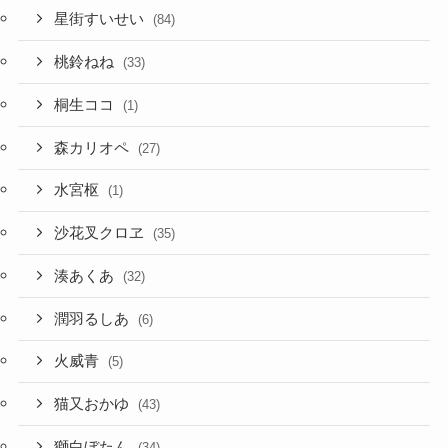
星街すいせい
(84)
桃鈴ねね
(33)
桐生ココ
(1)
森カリオペ
(27)
水宮枢
(1)
沙花叉クロヱ
(35)
湊あくあ
(32)
潤羽るしあ
(6)
火威青
(5)
猫又おかゆ
(43)
獅白ぼたん
(34)