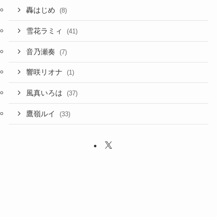
轟はじめ
(8)
雪花ラミィ
(41)
音乃瀬奏
(7)
響咲リオナ
(1)
風真いろは
(37)
鷹嶺ルイ
(33)