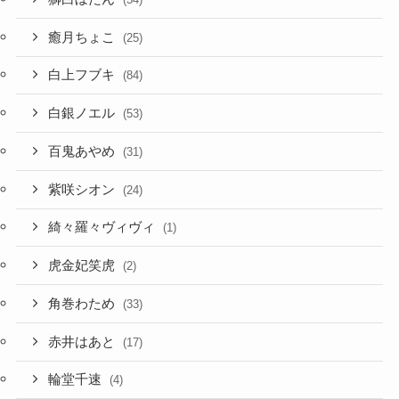
癒月ちょこ
(25)
白上フブキ
(84)
白銀ノエル
(53)
百鬼あやめ
(31)
紫咲シオン
(24)
綺々羅々ヴィヴィ
(1)
虎金妃笑虎
(2)
角巻わため
(33)
赤井はあと
(17)
輪堂千速
(4)