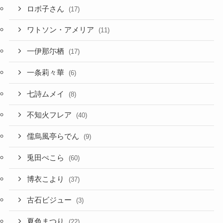
ロボ子さん
(17)
ワトソン・アメリア
(11)
一伊那尓栖
(17)
一条莉々華
(6)
七詩ムメイ
(8)
不知火フレア
(40)
儒烏風亭らでん
(9)
兎田ぺこら
(60)
博衣こより
(37)
古石ビジュー
(3)
夏色まつり
(22)