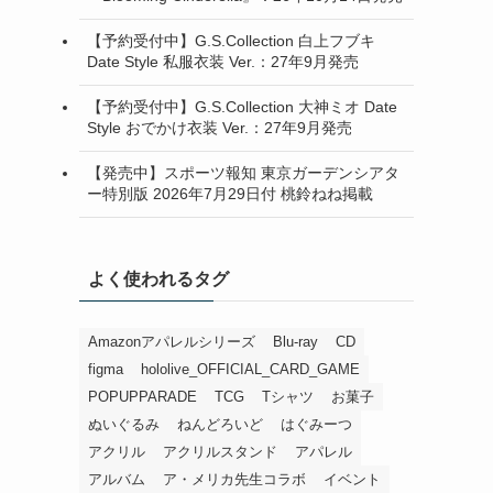
【予約受付中】G.S.Collection 白上フブキ
Date Style 私服衣装 Ver.：27年9月発売
【予約受付中】G.S.Collection 大神ミオ Date
Style おでかけ衣装 Ver.：27年9月発売
【発売中】スポーツ報知 東京ガーデンシアタ
ー特別版 2026年7月29日付 桃鈴ねね掲載
よく使われるタグ
Amazonアパレルシリーズ
Blu-ray
CD
figma
hololive_OFFICIAL_CARD_GAME
POPUPPARADE
TCG
Tシャツ
お菓子
ぬいぐるみ
ねんどろいど
はぐみーつ
アクリル
アクリルスタンド
アパレル
アルバム
ア・メリカ先生コラボ
イベント