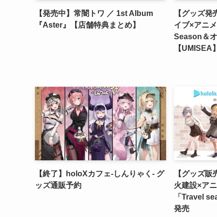
【発売中】常闇トワ ／ 1st Album
【グッズ発
『Aster』【店舗特典まとめ】
イブ×アニメ
Season
【UMISEA
【終了】holoXカフェ-しんりゃく- グ
【グッズ販
ッズ通販予約
火建設×アニ
「Travel
発売