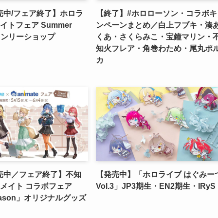
売中/フェア終了】ホロラ
【終了】#ホロローソン・コラボキ
イトフェア Summer
ンペーンまとめ／白上フブキ・湊
＆オンリーショップ
くあ・さくらみこ・宝鐘マリン・
】
知火フレア・角巻わため・尾丸ポ
カ
売中／フェア終了】不知
【発売中】「ホロライブ はぐみー
メイト コラボフェア
Vol.3」JP3期生・EN2期生・IRyS
 season」オリジナルグッズ