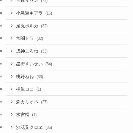
宝鐘マリン
(77)
小鳥遊キアラ
(16)
尾丸ポルカ
(32)
常闇トワ
(32)
戌神ころね
(33)
星街すいせい
(84)
桃鈴ねね
(33)
桐生ココ
(1)
森カリオペ
(27)
水宮枢
(1)
沙花叉クロヱ
(35)