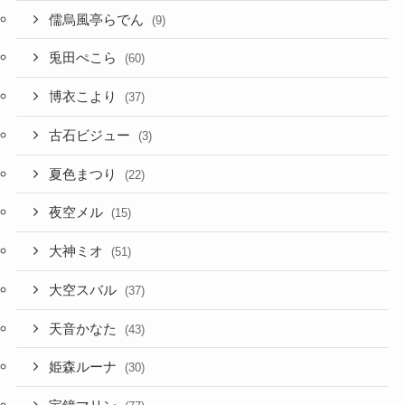
儒烏風亭らでん
(9)
兎田ぺこら
(60)
博衣こより
(37)
古石ビジュー
(3)
夏色まつり
(22)
夜空メル
(15)
大神ミオ
(51)
大空スバル
(37)
天音かなた
(43)
姫森ルーナ
(30)