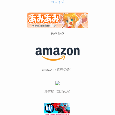
コレイズ
あみあみ
amazon（直売のみ）
駿河屋（新品のみ)