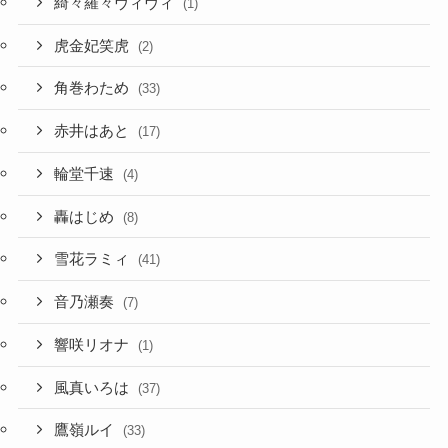
綺々羅々ヴィヴィ
(1)
虎金妃笑虎
(2)
角巻わため
(33)
赤井はあと
(17)
輪堂千速
(4)
轟はじめ
(8)
雪花ラミィ
(41)
音乃瀬奏
(7)
響咲リオナ
(1)
風真いろは
(37)
鷹嶺ルイ
(33)