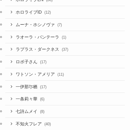
ホロライブID
(12)
ムーナ・ホシノヴァ
(7)
ラオーラ・パンテーラ
(1)
ラプラス・ダークネス
(37)
ロボ子さん
(17)
ワトソン・アメリア
(11)
一伊那尓栖
(17)
一条莉々華
(6)
七詩ムメイ
(8)
不知火フレア
(40)