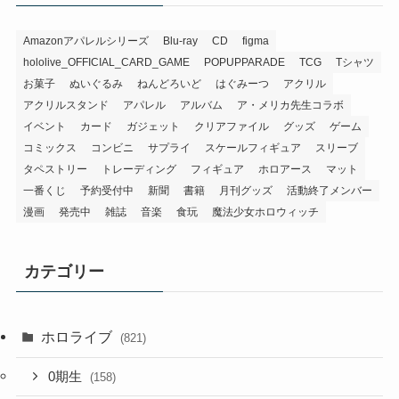
Amazonアパレルシリーズ
Blu-ray
CD
figma
hololive_OFFICIAL_CARD_GAME
POPUPPARADE
TCG
Tシャツ
お菓子
ぬいぐるみ
ねんどろいど
はぐみーつ
アクリル
アクリルスタンド
アパレル
アルバム
ア・メリカ先生コラボ
イベント
カード
ガジェット
クリアファイル
グッズ
ゲーム
コミックス
コンビニ
サプライ
スケールフィギュア
スリーブ
タペストリー
トレーディング
フィギュア
ホロアース
マット
一番くじ
予約受付中
新聞
書籍
月刊グッズ
活動終了メンバー
漫画
発売中
雑誌
音楽
食玩
魔法少女ホロウィッチ
カテゴリー
ホロライブ
(821)
0期生
(158)