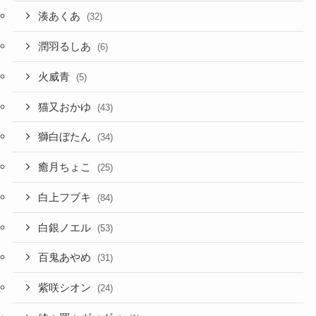
湊あくあ
(32)
潤羽るしあ
(6)
火威青
(5)
猫又おかゆ
(43)
獅白ぼたん
(34)
癒月ちょこ
(25)
白上フブキ
(84)
白銀ノエル
(53)
百鬼あやめ
(31)
紫咲シオン
(24)