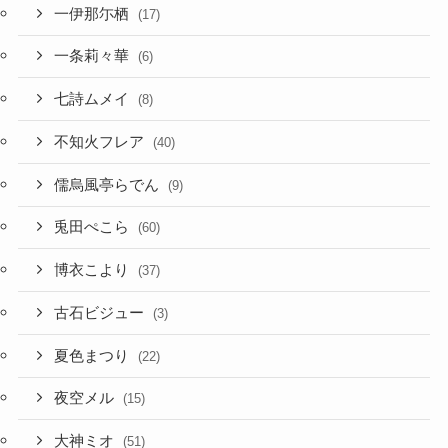
一伊那尓栖
(17)
一条莉々華
(6)
七詩ムメイ
(8)
不知火フレア
(40)
儒烏風亭らでん
(9)
兎田ぺこら
(60)
博衣こより
(37)
古石ビジュー
(3)
夏色まつり
(22)
夜空メル
(15)
大神ミオ
(51)