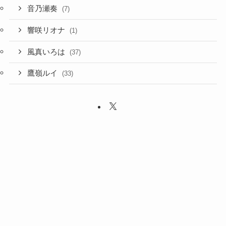
音乃瀬奏
(7)
響咲リオナ
(1)
風真いろは
(37)
鷹嶺ルイ
(33)