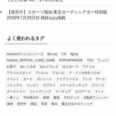
【発売中】スポーツ報知 東京ガーデンシアター特別版
2026年7月29日付 桃鈴ねね掲載
よく使われるタグ
Amazonアパレルシリーズ
Blu-ray
CD
figma
hololive_OFFICIAL_CARD_GAME
POPUPPARADE
TCG
Tシャツ
お菓子
ぬいぐるみ
ねんどろいど
はぐみーつ
アクリル
アクリルスタンド
アパレル
アルバム
ア・メリカ先生コラボ
イベント
カード
ガジェット
クリアファイル
グッズ
ゲーム
コミックス
コンビニ
サプライ
スケールフィギュア
スリーブ
タペストリー
トレーディング
フィギュア
ホロアース
マット
一番くじ
予約受付中
新聞
書籍
月刊グッズ
活動終了メンバー
漫画
発売中
雑誌
音楽
食玩
魔法少女ホロウィッチ