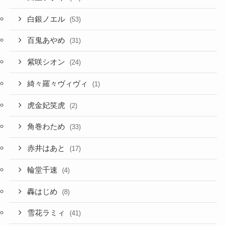
白銀ノエル
(53)
百鬼あやめ
(31)
紫咲シオン
(24)
綺々羅々ヴィヴィ
(1)
虎金妃笑虎
(2)
角巻わため
(33)
赤井はあと
(17)
輪堂千速
(4)
轟はじめ
(8)
雪花ラミィ
(41)