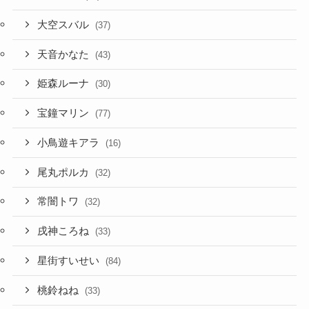
大空スバル
(37)
天音かなた
(43)
姫森ルーナ
(30)
宝鐘マリン
(77)
小鳥遊キアラ
(16)
尾丸ポルカ
(32)
常闇トワ
(32)
戌神ころね
(33)
星街すいせい
(84)
桃鈴ねね
(33)