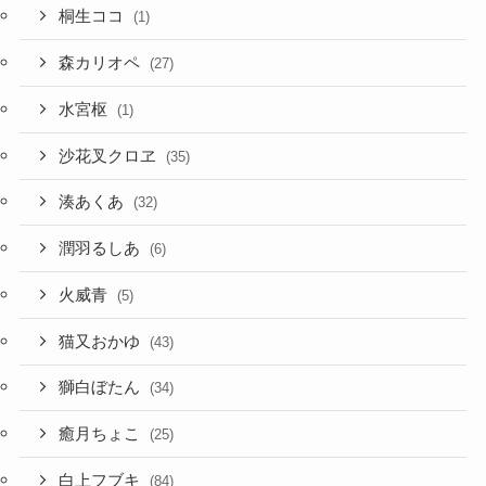
桐生ココ
(1)
森カリオペ
(27)
水宮枢
(1)
沙花叉クロヱ
(35)
湊あくあ
(32)
潤羽るしあ
(6)
火威青
(5)
猫又おかゆ
(43)
獅白ぼたん
(34)
癒月ちょこ
(25)
白上フブキ
(84)