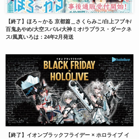
【終了】ほろ～かる 京都篇＿さくらみこ/白上フブキ/
百鬼あやめ/大空スバル/大神ミオ/ラプラス・ダークネ
ス/風真いろは：24年2月発送
【終了】イオンブラックフライデー × ホロライブ イ