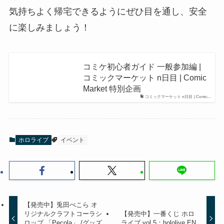
気持ちよく帰宅できるようにぜひ目を通し、安全
に楽しみましょう！
コミケ初心者ガイド 一般参加編 |
コミックマーケット n日目 | Comic
Market 特別企画
コミックマーケット n日目 | Comic...
ホロライブ
イベント
【発売中】兎田ぺこら オ
リジナルクラフトコーラシ
【発売中】一番くじ ホロ
ロップ 「Pecola」 /グッズ
ライブ vol.5：hololive EN