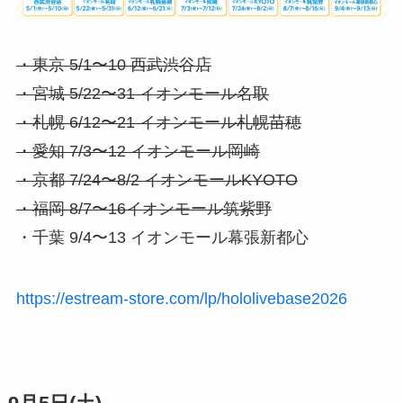
・東京 5/1〜10 西武渋谷店
・宮城 5/22〜31 イオンモール名取
・札幌 6/12〜21 イオンモール札幌苗穂
・愛知 7/3〜12 イオンモール岡崎
・京都 7/24〜8/2 イオンモールKYOTO
・福岡 8/7〜16イオンモール筑紫野
・千葉 9/4〜13 イオンモール幕張新都心
https://estream-store.com/lp/hololivebase2026