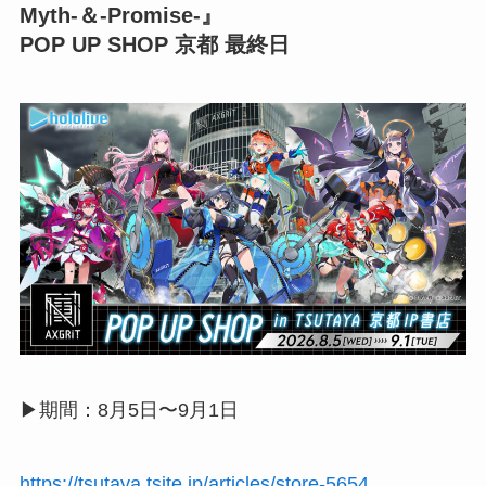
Myth-＆-Promise-』
POP UP SHOP 京都 最終日
▶︎期間：8月5日〜9月1日
https://tsutaya.tsite.jp/articles/store-5654