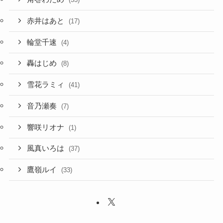
輪堂千速
(4)
轟はじめ
(8)
雪花ラミィ
(41)
音乃瀬奏
(7)
響咲リオナ
(1)
風真いろは
(37)
鷹嶺ルイ
(33)