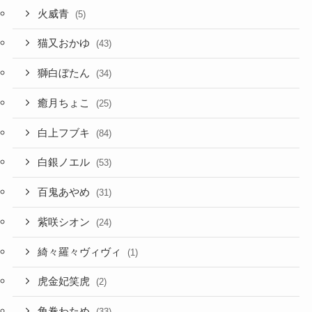
獅白ぼたん
(34)
癒月ちょこ
(25)
白上フブキ
(84)
白銀ノエル
(53)
百鬼あやめ
(31)
紫咲シオン
(24)
綺々羅々ヴィヴィ
(1)
虎金妃笑虎
(2)
角巻わため
(33)
赤井はあと
(17)