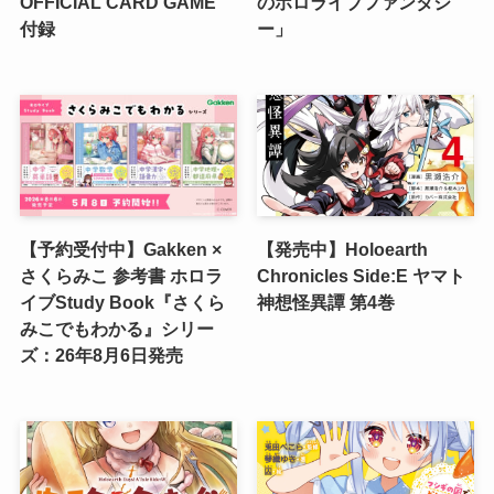
OFFICIAL CARD GAME
のホロライブファンタジ
付録
ー」
【予約受付中】Gakken ×
【発売中】Holoearth
さくらみこ 参考書 ホロラ
Chronicles Side:E ヤマト
イブStudy Book『さくら
神想怪異譚 第4巻
みこでもわかる』シリー
ズ：26年8月6日発売