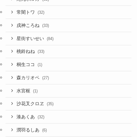
戌神ころね
(33)
星街すいせい
(84)
桃鈴ねね
(33)
桐生ココ
(1)
森カリオペ
(27)
水宮枢
(1)
沙花叉クロヱ
(35)
湊あくあ
(32)
潤羽るしあ
(6)
火威青
(5)
猫又おかゆ
(43)