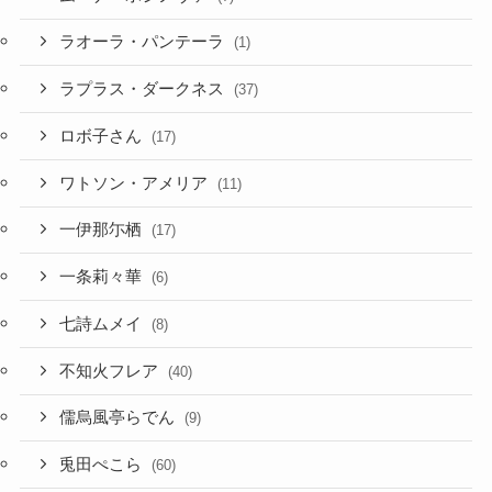
ラプラス・ダークネス
(37)
ロボ子さん
(17)
ワトソン・アメリア
(11)
一伊那尓栖
(17)
一条莉々華
(6)
七詩ムメイ
(8)
不知火フレア
(40)
儒烏風亭らでん
(9)
兎田ぺこら
(60)
博衣こより
(37)
古石ビジュー
(3)