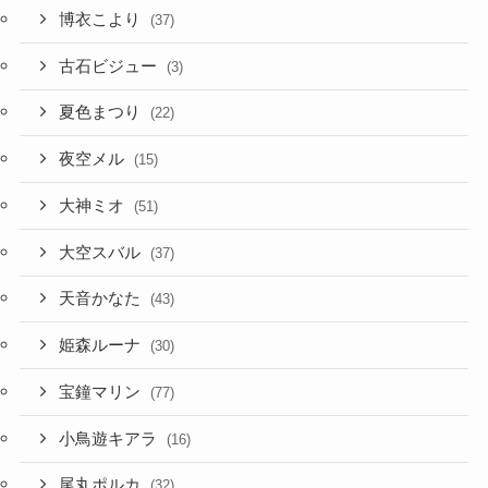
夏色まつり
(22)
夜空メル
(15)
大神ミオ
(51)
大空スバル
(37)
天音かなた
(43)
姫森ルーナ
(30)
宝鐘マリン
(77)
小鳥遊キアラ
(16)
尾丸ポルカ
(32)
常闇トワ
(32)