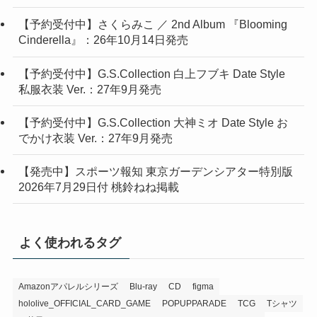
【予約受付中】G.S.Collection 白上フブキ Date Style
私服衣装 Ver.：27年9月発売
【予約受付中】G.S.Collection 大神ミオ Date Style お
でかけ衣装 Ver.：27年9月発売
【発売中】スポーツ報知 東京ガーデンシアター特別版
2026年7月29日付 桃鈴ねね掲載
よく使われるタグ
Amazonアパレルシリーズ
Blu-ray
CD
figma
hololive_OFFICIAL_CARD_GAME
POPUPPARADE
TCG
Tシャツ
お菓子
ぬいぐるみ
ねんどろいど
はぐみーつ
アクリル
アクリルスタンド
アパレル
アルバム
ア・メリカ先生コラボ
イベント
カード
ガジェット
クリアファイル
グッズ
ゲーム