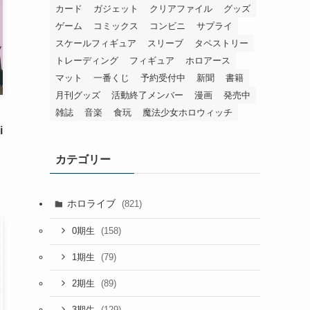
カード
ガジェット
クリアファイル
グッズ
ゲーム
コミックス
コンビニ
サプライ
スケールフィギュア
スリーブ
タペストリー
トレーディング
フィギュア
ホロアース
マット
一番くじ
予約受付中
新聞
書籍
月刊グッズ
活動終了メンバー
漫画
発売中
雑誌
音楽
食玩
魔法少女ホロウィッチ
i
カテゴリー
ホロライブ
(821)
(158)
0期生
(79)
1期生
(89)
2期生
(129)
3期生