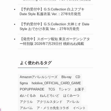
【予約受付中】G.S.Collection 白上フブキ
Date Style 私服衣装 Ver.：27年9月発売
【予約受付中】G.S.Collection 大神ミオ Date
Style おでかけ衣装 Ver.：27年9月発売
【発売中】スポーツ報知 東京ガーデンシアタ
ー特別版 2026年7月29日付 桃鈴ねね掲載
よく使われるタグ
Amazonアパレルシリーズ
Blu-ray
CD
figma
hololive_OFFICIAL_CARD_GAME
POPUPPARADE
TCG
Tシャツ
お菓子
ぬいぐるみ
ねんどろいど
はぐみーつ
アクリル
アクリルスタンド
アパレル
アルバム
ア・メリカ先生コラボ
イベント