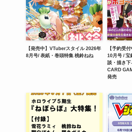
【発売中】VTuberスタイル 2026年
【予約受付中
8月号/ 表紙・巻頭特集 桃鈴ねね
10月号 /
談・描き下ろし 
CARD GA
発売