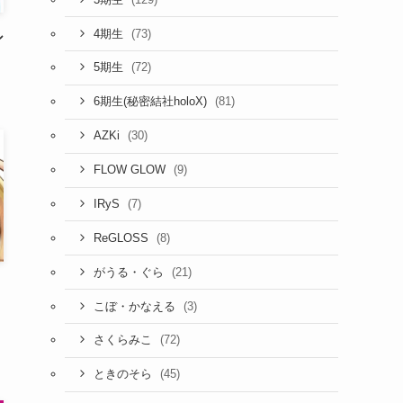
(73)
4期生
シ
(72)
5期生
(81)
6期生(秘密結社holoX)
(30)
AZKi
(9)
FLOW GLOW
(7)
IRyS
(8)
ReGLOSS
(21)
がうる・ぐら
(3)
こぼ・かなえる
(72)
さくらみこ
(45)
ときのそら