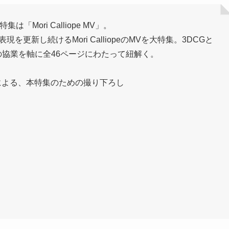
集は「Mori Calliope MV」。
独自の表現を更新し続けるMori CalliopeのMVを大特集。3DCGと
協業を軸に全46ページにわたって紐解く。
研究所による、本特集のための撮り下ろし