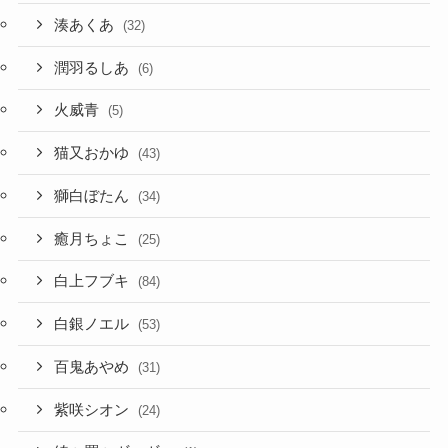
潤羽るしあ
(6)
火威青
(5)
猫又おかゆ
(43)
獅白ぼたん
(34)
癒月ちょこ
(25)
白上フブキ
(84)
白銀ノエル
(53)
百鬼あやめ
(31)
紫咲シオン
(24)
綺々羅々ヴィヴィ
(1)
虎金妃笑虎
(2)