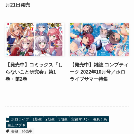
月21日発売
【発売中】コミックス「し
【発売中】雑誌 コンプティ
らないこと研究会」第1
ーク 2022年10月号／ホロ
巻・第2巻
ライブサマー特集
ホロライブ
1期生
2期生
3期生
宝鐘マリン
湊あくあ
白上フブキ
書籍
発売中