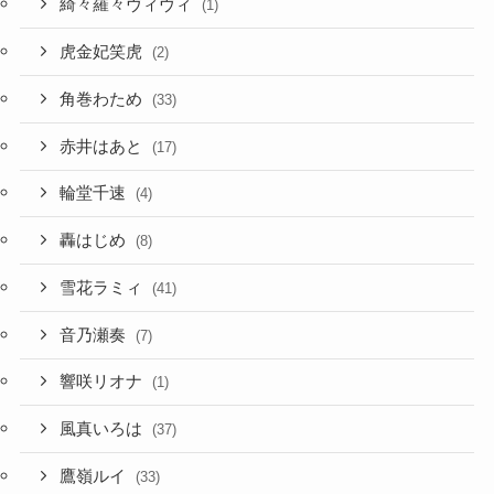
角巻わため
(33)
赤井はあと
(17)
輪堂千速
(4)
轟はじめ
(8)
雪花ラミィ
(41)
音乃瀬奏
(7)
響咲リオナ
(1)
風真いろは
(37)
鷹嶺ルイ
(33)