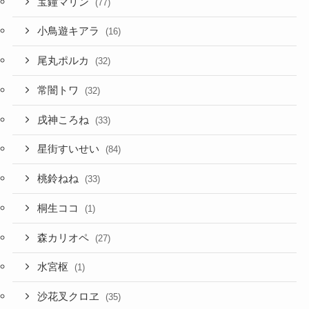
尾丸ポルカ
(32)
常闇トワ
(32)
戌神ころね
(33)
星街すいせい
(84)
桃鈴ねね
(33)
桐生ココ
(1)
森カリオペ
(27)
水宮枢
(1)
沙花叉クロヱ
(35)
湊あくあ
(32)