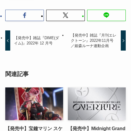
【発売中】雑誌『月刊エレ
【発売中】雑誌『DIME(ダ
クトーン』2022年11月号
イム)』2022年 12 月号
／姫森ルーナ連動企画
関連記事
【発売中】宝鐘マリン スケ
【発売中】Midnight Grand