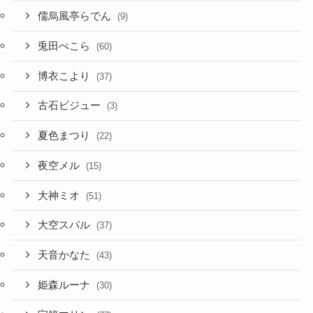
兎田ぺこら
(60)
博衣こより
(37)
古石ビジュー
(3)
夏色まつり
(22)
夜空メル
(15)
大神ミオ
(51)
大空スバル
(37)
天音かなた
(43)
姫森ルーナ
(30)
宝鐘マリン
(77)
小鳥遊キアラ
(16)