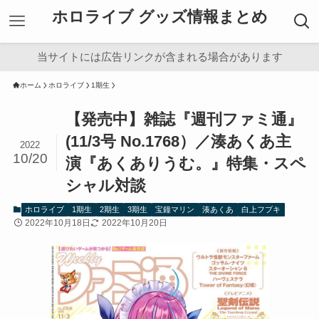
ホロライブ グッズ情報まとめ
当サイトには広告リンクが含まれる場合があります
ホーム
ホロライブ
1期生
【発売中】雑誌『週刊ファミ通』
(11/3号 No.1768）／湊あくあ主
2022
10/20
演『あくありうむ。』特集・スペ
シャル対談
ホロライブ
1期生
2期生
3期生
宝鐘マリン
湊あくあ
白上フブキ
2022年10月18日
2022年10月20日