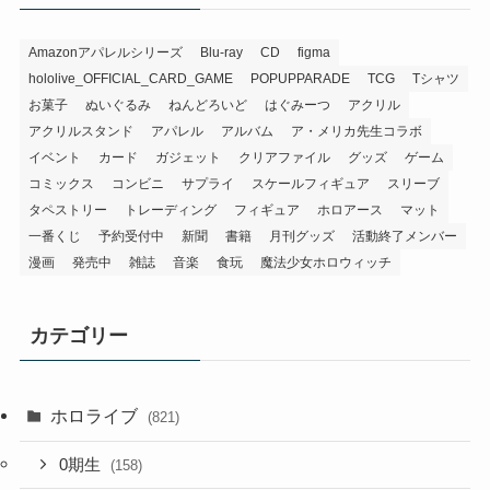
hololive_OFFICIAL_CARD_GAME
POPUPPARADE
TCG
Tシャツ
お菓子
ぬいぐるみ
ねんどろいど
はぐみーつ
アクリル
アクリルスタンド
アパレル
アルバム
ア・メリカ先生コラボ
イベント
カード
ガジェット
クリアファイル
グッズ
ゲーム
コミックス
コンビニ
サプライ
スケールフィギュア
スリーブ
タペストリー
トレーディング
フィギュア
ホロアース
マット
一番くじ
予約受付中
新聞
書籍
月刊グッズ
活動終了メンバー
漫画
発売中
雑誌
音楽
食玩
魔法少女ホロウィッチ
カテゴリー
ホロライブ
(821)
0期生
(158)
1期生
(79)