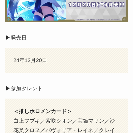
▶︎発売日
24年12月20日
▶︎参加タレント
＜推しホロメンカード＞
白上フブキ／紫咲シオン／宝鐘マリン／沙
花叉クロヱ／パヴォリア・レイネ／クレイ