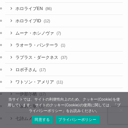
ホロライブEN
(86)
ホロライブID
(12)
ムーナ・ホシノヴァ
(7)
ラオーラ・パンテーラ
(1)
ラプラス・ダークネス
(37)
ロボ子さん
(17)
ワトソン・アメリア
(11)
一伊那尓栖
(17)
当サイトでは、サイトの利便性向上のため、クッキー(Cookie)を使
用しています。 サイトのクッキー(Cookie)の使用に関しては、「プ
一条莉々華
(6)
ライバシーポリシー」をお読みください。
七詩ムメイ
(8)
同意する
プライバシーポリシー