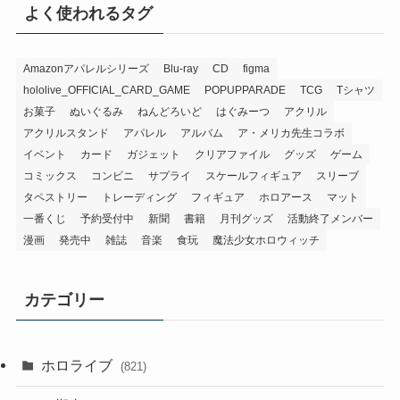
よく使われるタグ
Amazonアパレルシリーズ
Blu-ray
CD
figma
hololive_OFFICIAL_CARD_GAME
POPUPPARADE
TCG
Tシャツ
お菓子
ぬいぐるみ
ねんどろいど
はぐみーつ
アクリル
アクリルスタンド
アパレル
アルバム
ア・メリカ先生コラボ
イベント
カード
ガジェット
クリアファイル
グッズ
ゲーム
コミックス
コンビニ
サプライ
スケールフィギュア
スリーブ
タペストリー
トレーディング
フィギュア
ホロアース
マット
一番くじ
予約受付中
新聞
書籍
月刊グッズ
活動終了メンバー
漫画
発売中
雑誌
音楽
食玩
魔法少女ホロウィッチ
カテゴリー
ホロライブ
(821)