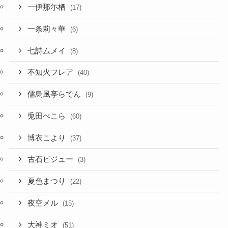
一伊那尓栖
(17)
一条莉々華
(6)
七詩ムメイ
(8)
不知火フレア
(40)
儒烏風亭らでん
(9)
兎田ぺこら
(60)
博衣こより
(37)
古石ビジュー
(3)
夏色まつり
(22)
夜空メル
(15)
大神ミオ
(51)