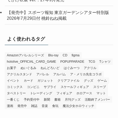
【発売中】スポーツ報知 東京ガーデンシアター特別版
2026年7月29日付 桃鈴ねね掲載
よく使われるタグ
Amazonアパレルシリーズ
Blu-ray
CD
figma
hololive_OFFICIAL_CARD_GAME
POPUPPARADE
TCG
Tシャツ
お菓子
ぬいぐるみ
ねんどろいど
はぐみーつ
アクリル
アクリルスタンド
アパレル
アルバム
ア・メリカ先生コラボ
イベント
カード
ガジェット
クリアファイル
グッズ
ゲーム
コミックス
コンビニ
サプライ
スケールフィギュア
スリーブ
タペストリー
トレーディング
フィギュア
ホロアース
マット
一番くじ
予約受付中
新聞
書籍
月刊グッズ
活動終了メンバー
漫画
発売中
雑誌
音楽
食玩
魔法少女ホロウィッチ