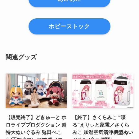
ホビーストック
関連グッズ
【販売終了】どきゅーと ホ
【終了】さくらみこ “喋
ロライブプロダクション 超
る”えりぃと家電／さくら
特大ぬいぐるみ 兎田ぺこ
みこ 加湿空気清浄機型ぬい