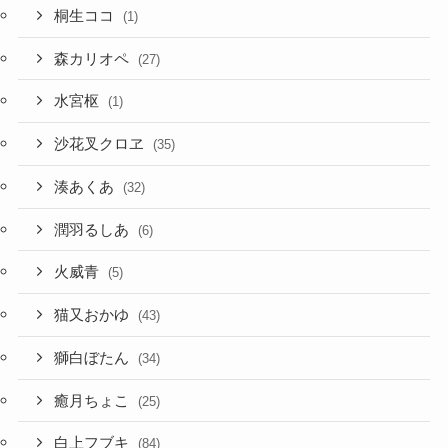
桐生ココ
(1)
森カリオペ
(27)
水宮枢
(1)
沙花叉クロヱ
(35)
湊あくあ
(32)
潤羽るしあ
(6)
火威青
(5)
猫又おかゆ
(43)
獅白ぼたん
(34)
癒月ちょこ
(25)
白上フブキ
(84)