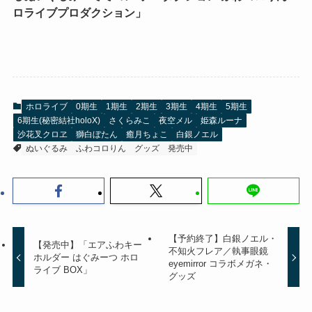
ロライブプロダクション」
ホロライブ
0期生
1期生
2期生
3期生
4期生
5期生
6期生(秘密結社holoX)
さくらみこ
夜空メル
姫森ルーナ
沙花叉クロヱ
獅白ぼたん
癒月ちょこ
白銀ノエル
ぬいぐるみ
ふわコロりん
グッズ
発売中
【予約終了】白銀ノエル・
【発売中】「エアふわキー
不知火フレア／執事眼鏡
ホルダー はぐみーつ ホロ
eyemirror コラボメガネ・
ライブ BOX」
グッズ