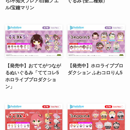
ら/不知火フレア/白銀ノエ
ぐるみ (全二種類）
ル/宝鐘マリン
【発売中】おててがつなが
【発売中】ホロライブプロ
るぬいぐるみ「ててコレ5
ダクション ふわコロりん5
ホロライブプロダクショ
ン」