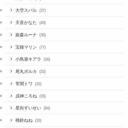
大空スバル
(37)
天音かなた
(43)
姫森ルーナ
(30)
宝鐘マリン
(77)
小鳥遊キアラ
(16)
尾丸ポルカ
(32)
常闇トワ
(32)
戌神ころね
(33)
星街すいせい
(84)
桃鈴ねね
(33)