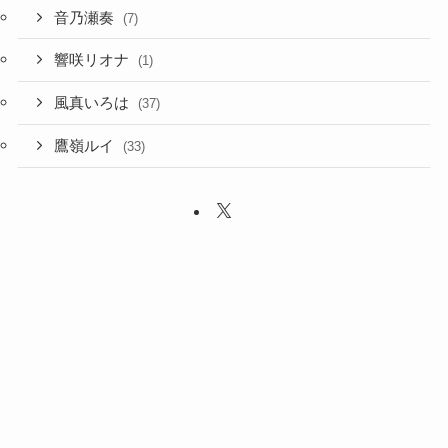
音乃瀬奏
(7)
響咲リオナ
(1)
風真いろは
(37)
鷹嶺ルイ
(33)