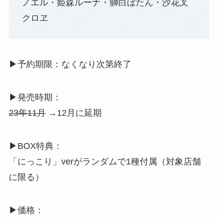
ノエル・姫森ルーナ・獅白ぼたん・沙花叉
クロヱ
▶︎予約期限：なくなり次第終了
▶︎発売時期：
23年11月
→12月に延期
▶︎BOX特典：
「にっこり」verがランダムで1種付属（対象店舗
に限る）
▶︎価格：