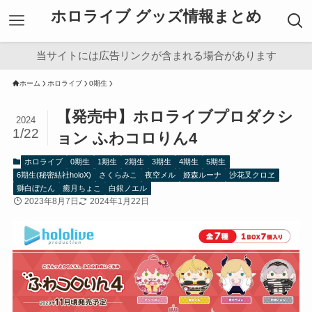
ホロライブ グッズ情報まとめ
当サイトには広告リンクが含まれる場合があります
ホーム
ホロライブ
0期生
【発売中】ホロライブプロダクシ
2024
1/22
ョン ふわコロりん4
ホロライブ
0期生
1期生
2期生
3期生
4期生
5期生
6期生(秘密結社holoX)
さくらみこ
夜空メル
姫森ルーナ
沙花叉クロヱ
獅白ぼたん
癒月ちょこ
白銀ノエル
2023年8月7日
2024年1月22日