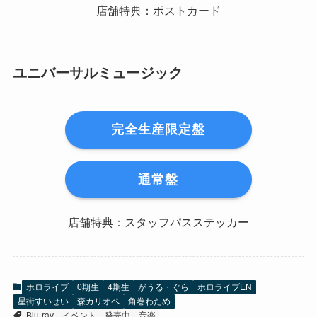
店舗特典：ポストカード
ユニバーサルミュージック
完全生産限定盤
通常盤
店舗特典：スタッフパスステッカー
ホロライブ
0期生
4期生
がうる・ぐら
ホロライブEN
星街すいせい
森カリオペ
角巻わため
Blu-ray
イベント
発売中
音楽