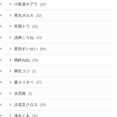
小鳥遊キアラ
(16)
尾丸ポルカ
(32)
常闇トワ
(32)
戌神ころね
(33)
星街すいせい
(84)
桃鈴ねね
(33)
桐生ココ
(1)
森カリオペ
(27)
水宮枢
(1)
沙花叉クロヱ
(35)
湊あくあ
(32)