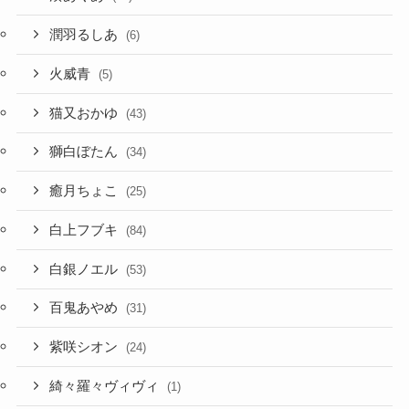
潤羽るしあ
(6)
火威青
(5)
猫又おかゆ
(43)
獅白ぼたん
(34)
癒月ちょこ
(25)
白上フブキ
(84)
白銀ノエル
(53)
百鬼あやめ
(31)
紫咲シオン
(24)
綺々羅々ヴィヴィ
(1)