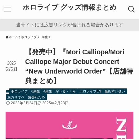
ホロライブ グッズ情報まとめ
当サイトには広告リンクが含まれる場合があります
ホーム
ホロライブ
0期生
【発売中】『Mori Calliope/Mori
Calliope Major Debut Concert
2025
2/28
“New Underworld Order”【店舗特
典まとめ】
ホロライブ
0期生
4期生
がうる・ぐら
ホロライブEN
星街すいせい
森カリオペ
角巻わため
2023年2月24日
2025年2月28日