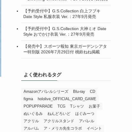
【予約受付中】G.S.Collection 白上フブキ
Date Style 私服衣装 Ver.：27年9月発売
【予約受付中】G.S.Collection 大神ミオ Date
Style おでかけ衣装 Ver.：27年9月発売
【発売中】スポーツ報知 東京ガーデンシアタ
ー特別版 2026年7月29日付 桃鈴ねね掲載
よく使われるタグ
Amazonアパレルシリーズ
Blu-ray
CD
figma
hololive_OFFICIAL_CARD_GAME
POPUPPARADE
TCG
Tシャツ
お菓子
ぬいぐるみ
ねんどろいど
はぐみーつ
アクリル
アクリルスタンド
アパレル
アルバム
ア・メリカ先生コラボ
イベント