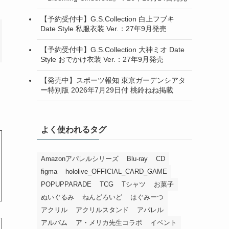
【予約受付中】G.S.Collection 白上フブキ
Date Style 私服衣装 Ver.：27年9月発売
【予約受付中】G.S.Collection 大神ミオ Date
Style おでかけ衣装 Ver.：27年9月発売
【発売中】スポーツ報知 東京ガーデンシアタ
ー特別版 2026年7月29日付 桃鈴ねね掲載
よく使われるタグ
Amazonアパレルシリーズ
Blu-ray
CD
figma
hololive_OFFICIAL_CARD_GAME
POPUPPARADE
TCG
Tシャツ
お菓子
ぬいぐるみ
ねんどろいど
はぐみーつ
アクリル
アクリルスタンド
アパレル
アルバム
ア・メリカ先生コラボ
イベント