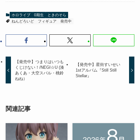
ホロライブ
0期生
ときのそら
ねんどろいど
フィギュア
発売中
【発売中】つまりはいつも
【発売中】星街すいせい
くじけない！/NEGI☆U (湊
1stアルバム『Still Still
あくあ・大空スバル・桃鈴
Stellar』
ねね）
関連記事