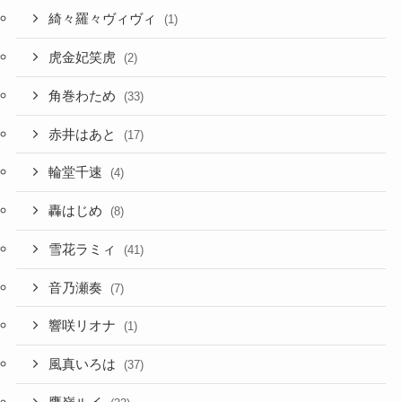
綺々羅々ヴィヴィ
(1)
虎金妃笑虎
(2)
角巻わため
(33)
赤井はあと
(17)
輪堂千速
(4)
轟はじめ
(8)
雪花ラミィ
(41)
音乃瀬奏
(7)
響咲リオナ
(1)
風真いろは
(37)