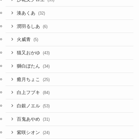
湊あくあ
(32)
潤羽るしあ
(6)
火威青
(5)
猫又おかゆ
(43)
獅白ぼたん
(34)
癒月ちょこ
(25)
白上フブキ
(84)
白銀ノエル
(53)
百鬼あやめ
(31)
紫咲シオン
(24)