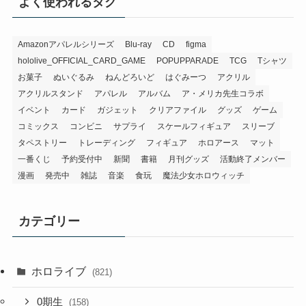
よく使われるタグ
Amazonアパレルシリーズ
Blu-ray
CD
figma
hololive_OFFICIAL_CARD_GAME
POPUPPARADE
TCG
Tシャツ
お菓子
ぬいぐるみ
ねんどろいど
はぐみーつ
アクリル
アクリルスタンド
アパレル
アルバム
ア・メリカ先生コラボ
イベント
カード
ガジェット
クリアファイル
グッズ
ゲーム
コミックス
コンビニ
サプライ
スケールフィギュア
スリーブ
タペストリー
トレーディング
フィギュア
ホロアース
マット
一番くじ
予約受付中
新聞
書籍
月刊グッズ
活動終了メンバー
漫画
発売中
雑誌
音楽
食玩
魔法少女ホロウィッチ
カテゴリー
ホロライブ
(821)
0期生
(158)