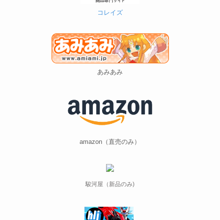
コレイズ
あみあみ
amazon（直売のみ）
駿河屋（新品のみ)