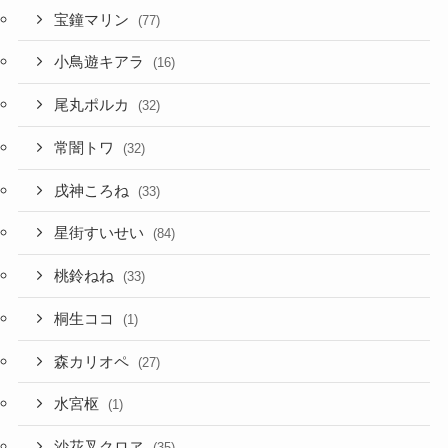
宝鐘マリン
(77)
小鳥遊キアラ
(16)
尾丸ポルカ
(32)
常闇トワ
(32)
戌神ころね
(33)
星街すいせい
(84)
桃鈴ねね
(33)
桐生ココ
(1)
森カリオペ
(27)
水宮枢
(1)
沙花叉クロヱ
(35)