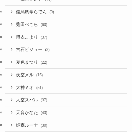
儒烏風亭らでん
(9)
兎田ぺこら
(60)
博衣こより
(37)
古石ビジュー
(3)
夏色まつり
(22)
夜空メル
(15)
大神ミオ
(51)
大空スバル
(37)
天音かなた
(43)
姫森ルーナ
(30)