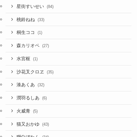
星街すいせい
(84)
桃鈴ねね
(33)
桐生ココ
(1)
森カリオペ
(27)
水宮枢
(1)
沙花叉クロヱ
(35)
湊あくあ
(32)
潤羽るしあ
(6)
火威青
(5)
猫又おかゆ
(43)