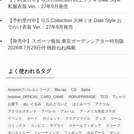
私服衣装 Ver.：27年9月発売
【予約受付中】G.S.Collection 大神ミオ Date Style お
でかけ衣装 Ver.：27年9月発売
【発売中】スポーツ報知 東京ガーデンシアター特別版
2026年7月29日付 桃鈴ねね掲載
よく使われるタグ
Amazonアパレルシリーズ
Blu-ray
CD
figma
hololive_OFFICIAL_CARD_GAME
POPUPPARADE
TCG
Tシャツ
お菓子
ぬいぐるみ
ねんどろいど
はぐみーつ
アクリル
アクリルスタンド
アパレル
アルバム
ア・メリカ先生コラボ
イベント
カード
ガジェット
クリアファイル
グッズ
ゲーム
コミックス
コンビニ
サプライ
スケールフィギュア
スリーブ
タペストリー
トレーディング
フィギュア
ホロアース
マット