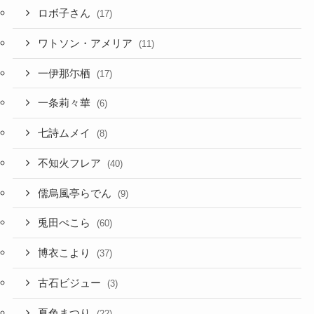
ロボ子さん
(17)
ワトソン・アメリア
(11)
一伊那尓栖
(17)
一条莉々華
(6)
七詩ムメイ
(8)
不知火フレア
(40)
儒烏風亭らでん
(9)
兎田ぺこら
(60)
博衣こより
(37)
古石ビジュー
(3)
夏色まつり
(22)