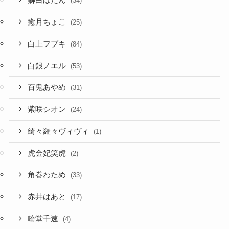
獅白ぼたん
(34)
癒月ちょこ
(25)
白上フブキ
(84)
白銀ノエル
(53)
百鬼あやめ
(31)
紫咲シオン
(24)
綺々羅々ヴィヴィ
(1)
虎金妃笑虎
(2)
角巻わため
(33)
赤井はあと
(17)
輪堂千速
(4)