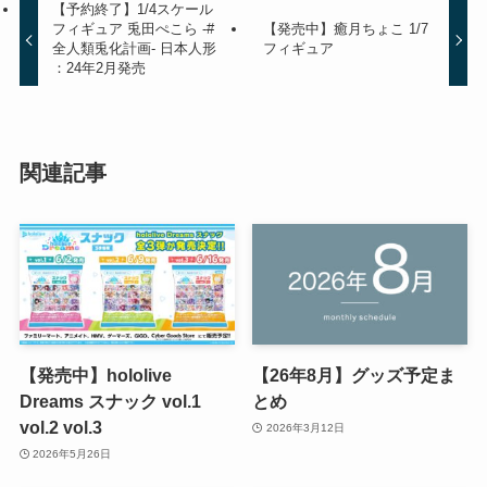
【予約終了】1/4スケール
フィギュア 兎田ぺこら -#
【発売中】癒月ちょこ 1/7
全人類兎化計画- 日本人形
フィギュア
：24年2月発売
関連記事
【発売中】hololive
【26年8月】グッズ予定ま
Dreams スナック vol.1
とめ
vol.2 vol.3
2026年3月12日
2026年5月26日