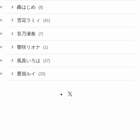
轟はじめ
(8)
雪花ラミィ
(41)
音乃瀬奏
(7)
響咲リオナ
(1)
風真いろは
(37)
鷹嶺ルイ
(33)