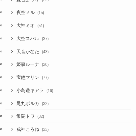
夜空メル
(15)
大神ミオ
(51)
大空スバル
(37)
天音かなた
(43)
姫森ルーナ
(30)
宝鐘マリン
(77)
小鳥遊キアラ
(16)
尾丸ポルカ
(32)
常闇トワ
(32)
戌神ころね
(33)