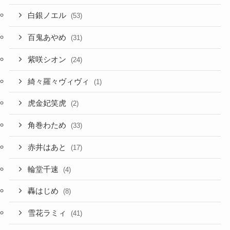
白銀ノエル
(53)
百鬼あやめ
(31)
紫咲シオン
(24)
綺々羅々ヴィヴィ
(1)
虎金妃笑虎
(2)
角巻わため
(33)
赤井はあと
(17)
輪堂千速
(4)
轟はじめ
(8)
雪花ラミィ
(41)