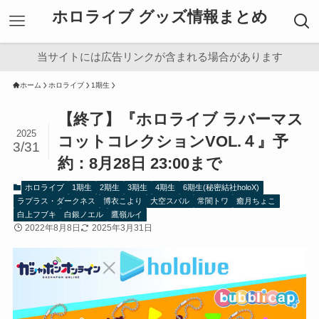
ホロライブ グッズ情報まとめ
当サイトには広告リンクが含まれる場合があります
ホーム
ホロライブ
1期生
【終了】『ホロライブ ラバーマス
2025
コットコレクションVOL.４』予
3/31
約：8月28日 23:00まで
ホロライブ
1期生
2期生
3期生
4期生
6期生(秘密結社holoX)
ラプラス・ダークネス
博衣こより
大空スバル
常闇トワ
癒月ちょこ
白上フブキ
白銀ノエル
鷹嶺ルイ
2022年8月8日
2025年3月31日