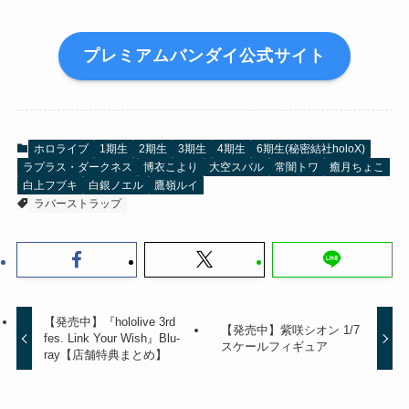
プレミアムバンダイ公式サイト
ホロライブ
1期生
2期生
3期生
4期生
6期生(秘密結社holoX)
ラプラス・ダークネス
博衣こより
大空スバル
常闇トワ
癒月ちょこ
白上フブキ
白銀ノエル
鷹嶺ルイ
ラバーストラップ
【発売中】『hololive 3rd
【発売中】紫咲シオン 1/7
fes. Link Your Wish』Blu-
スケールフィギュア
ray【店舗特典まとめ】