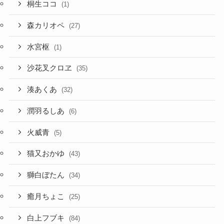
桐生ココ
(1)
森カリオペ
(27)
水宮枢
(1)
沙花叉クロヱ
(35)
湊あくあ
(32)
潤羽るしあ
(6)
火威青
(5)
猫又おかゆ
(43)
獅白ぼたん
(34)
癒月ちょこ
(25)
白上フブキ
(84)