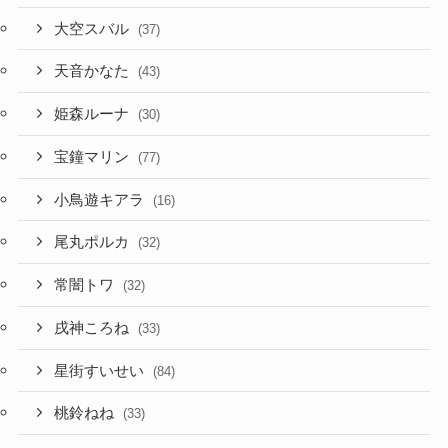
大空スバル
(37)
天音かなた
(43)
姫森ルーナ
(30)
宝鐘マリン
(77)
小鳥遊キアラ
(16)
尾丸ポルカ
(32)
常闇トワ
(32)
戌神ころね
(33)
星街すいせい
(84)
桃鈴ねね
(33)