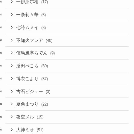
一伊那尓栖
(17)
一条莉々華
(6)
七詩ムメイ
(8)
不知火フレア
(40)
儒烏風亭らでん
(9)
兎田ぺこら
(60)
博衣こより
(37)
古石ビジュー
(3)
夏色まつり
(22)
夜空メル
(15)
大神ミオ
(51)