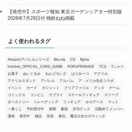
【発売中】スポーツ報知 東京ガーデンシアター特別版
2026年7月29日付 桃鈴ねね掲載
よく使われるタグ
Amazonアパレルシリーズ
Blu-ray
CD
figma
hololive_OFFICIAL_CARD_GAME
POPUPPARADE
TCG
Tシャツ
お菓子
ぬいぐるみ
ねんどろいど
はぐみーつ
アクリル
アクリルスタンド
アパレル
アルバム
ア・メリカ先生コラボ
イベント
カード
ガジェット
クリアファイル
グッズ
ゲーム
コミックス
コンビニ
サプライ
スケールフィギュア
スリーブ
タペストリー
トレーディング
フィギュア
ホロアース
マット
一番くじ
予約受付中
新聞
書籍
月刊グッズ
活動終了メンバー
漫画
発売中
雑誌
音楽
食玩
魔法少女ホロウィッチ