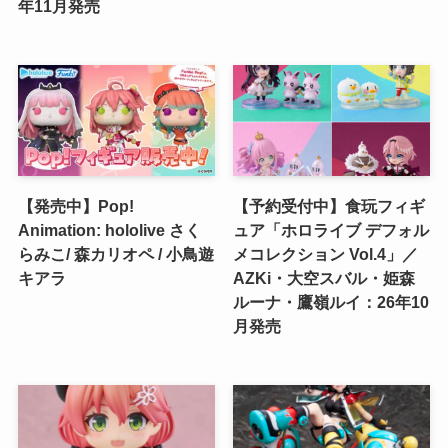
年11月発売
【発売中】Pop!
【予約受付中】食玩フィギ
Animation: hololive さく
ュア「ホロライブ デフォル
らみこ/ 森カリオペ / 小鳥遊
メコレクション Vol.4」／
キアラ
AZKi・大空スバル・姫森
ルーナ・鷹嶺ルイ：26年10
月発売