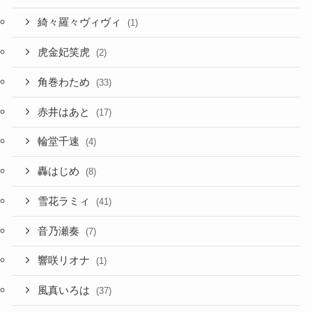
綺々羅々ヴィヴィ
(1)
虎金妃笑虎
(2)
角巻わため
(33)
赤井はあと
(17)
輪堂千速
(4)
轟はじめ
(8)
雪花ラミィ
(41)
音乃瀬奏
(7)
響咲リオナ
(1)
風真いろは
(37)