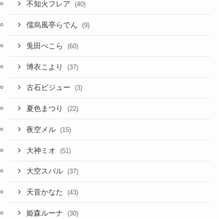
不知火フレア
(40)
儒烏風亭らでん
(9)
兎田ぺこら
(60)
博衣こより
(37)
古石ビジュー
(3)
夏色まつり
(22)
夜空メル
(15)
大神ミオ
(51)
大空スバル
(37)
天音かなた
(43)
姫森ルーナ
(30)