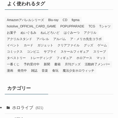
よく使われるタグ
Amazonアパレルシリーズ
Blu-ray
CD
figma
hololive_OFFICIAL_CARD_GAME
POPUPPARADE
TCG
Tシャツ
お菓子
ぬいぐるみ
ねんどろいど
はぐみーつ
アクリル
アクリルスタンド
アパレル
アルバム
ア・メリカ先生コラボ
イベント
カード
ガジェット
クリアファイル
グッズ
ゲーム
コミックス
コンビニ
サプライ
スケールフィギュア
スリーブ
タペストリー
トレーディング
フィギュア
ホロアース
マット
一番くじ
予約受付中
新聞
書籍
月刊グッズ
活動終了メンバー
漫画
発売中
雑誌
音楽
食玩
魔法少女ホロウィッチ
カテゴリー
ホロライブ
(821)