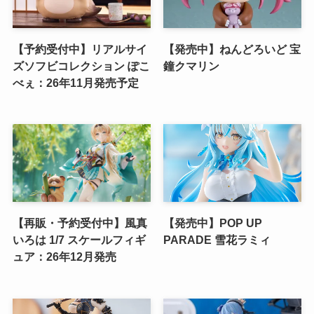
【予約受付中】リアルサイ
【発売中】ねんどろいど 宝
ズソフビコレクション ぽこ
鐘クマリン
べぇ：26年11月発売予定
【再販・予約受付中】風真
【発売中】POP UP
いろは 1/7 スケールフィギ
PARADE 雪花ラミィ
ュア：26年12月発売