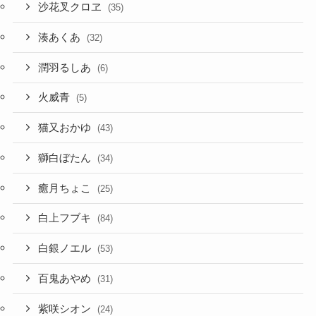
沙花叉クロヱ
(35)
湊あくあ
(32)
潤羽るしあ
(6)
火威青
(5)
猫又おかゆ
(43)
獅白ぼたん
(34)
癒月ちょこ
(25)
白上フブキ
(84)
白銀ノエル
(53)
百鬼あやめ
(31)
紫咲シオン
(24)