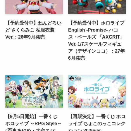
【予約受付中】ねんどろい
【予約受付中】ホロライブ
ど さくらみこ 私服衣装
English -Promise- ハコ
Ver.：26年9月発売
ス・ベールズ 「AXGRIT」
Ver. 1/7スケールフィギュ
ア（デザインココ）：27年
6月発売
【9月5日開始】一番くじ
【再販決定】一番くじ ホロ
ホロライブ ～RPG Style～
ライブ ちょこのっこコレク
/ 百鬼あやめ・大空スバ
ション 2026ver.