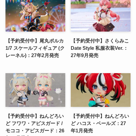
【予約受付中】尾丸ポルカ
【予約受付中】さくらみこ
1/7 スケールフィギュア (ク
Date Style 私服衣装Ver.：
レーネル)：27年2月発売
27年9月発売
【予約受付中】ねんどろい
【予約受付中】ねんどろい
ど フワワ・アビスガード /
ど ハコス・ベールズ：27
モココ・アビスガード：26
年1月発売