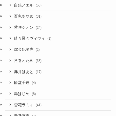
白銀ノエル
(53)
百鬼あやめ
(31)
紫咲シオン
(24)
綺々羅々ヴィヴィ
(1)
虎金妃笑虎
(2)
角巻わため
(33)
赤井はあと
(17)
輪堂千速
(4)
轟はじめ
(8)
雪花ラミィ
(41)
音乃瀬奏