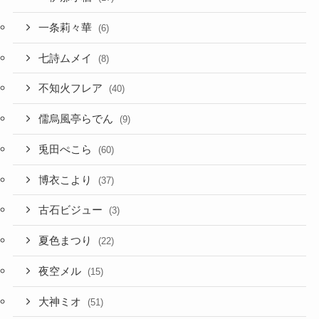
一条莉々華
(6)
七詩ムメイ
(8)
不知火フレア
(40)
儒烏風亭らでん
(9)
兎田ぺこら
(60)
博衣こより
(37)
古石ビジュー
(3)
夏色まつり
(22)
夜空メル
(15)
大神ミオ
(51)