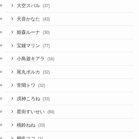
大空スバル
(37)
天音かなた
(43)
姫森ルーナ
(30)
宝鐘マリン
(77)
小鳥遊キアラ
(16)
尾丸ポルカ
(32)
常闇トワ
(32)
戌神ころね
(33)
星街すいせい
(84)
桃鈴ねね
(33)
桐生ココ
(1)