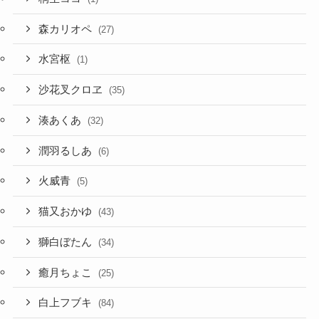
森カリオペ
(27)
水宮枢
(1)
沙花叉クロヱ
(35)
湊あくあ
(32)
潤羽るしあ
(6)
火威青
(5)
猫又おかゆ
(43)
獅白ぼたん
(34)
癒月ちょこ
(25)
白上フブキ
(84)