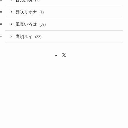
(7)
響咲リオナ
(1)
風真いろは
(37)
鷹嶺ルイ
(33)