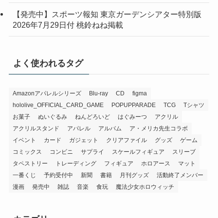
【発売中】スポーツ報知 東京ガーデンシアター特別版
2026年7月29日付 桃鈴ねね掲載
よく使われるタグ
Amazonアパレルシリーズ
Blu-ray
CD
figma
hololive_OFFICIAL_CARD_GAME
POPUPPARADE
TCG
Tシャツ
お菓子
ぬいぐるみ
ねんどろいど
はぐみーつ
アクリル
アクリルスタンド
アパレル
アルバム
ア・メリカ先生コラボ
イベント
カード
ガジェット
クリアファイル
グッズ
ゲーム
コミックス
コンビニ
サプライ
スケールフィギュア
スリーブ
タペストリー
トレーディング
フィギュア
ホロアース
マット
一番くじ
予約受付中
新聞
書籍
月刊グッズ
活動終了メンバー
漫画
発売中
雑誌
音楽
食玩
魔法少女ホロウィッチ