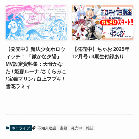
【発売中】魔法少女ホロウ
【発売中】ちゃお 2025年
ィッチ！ 「微かな夕陽」
12月号 / 3期生付録あり
MV設定資料集：天音かな
た / 姫森ルーナ /さくらみこ
/ 宝鐘マリン / 白上フブキ /
雪花ラミィ
ホロライブ
不知火建設
書籍
発売中
雑誌