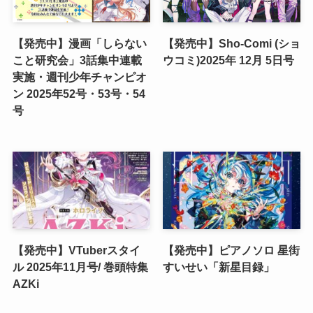
【発売中】漫画「しらない
【発売中】Sho-Comi (ショ
こと研究会」3話集中連載
ウコミ)2025年 12月 5日号
実施・週刊少年チャンピオ
ン 2025年52号・53号・54
号
【発売中】VTuberスタイ
【発売中】ピアノソロ 星街
ル 2025年11月号/ 巻頭特集
すいせい「新星目録」
AZKi