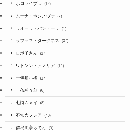
ラオーラ・パンテーラ
(1)
ラプラス・ダークネス
(37)
ロボ子さん
(17)
ワトソン・アメリア
(11)
一伊那尓栖
(17)
一条莉々華
(6)
七詩ムメイ
(8)
不知火フレア
(40)
儒烏風亭らでん
(9)
兎田ぺこら
(60)