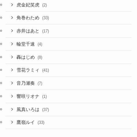
赤井はあと
(17)
輪堂千速
(4)
轟はじめ
(8)
雪花ラミィ
(41)
音乃瀬奏
(7)
響咲リオナ
(1)
風真いろは
(37)
鷹嶺ルイ
(33)