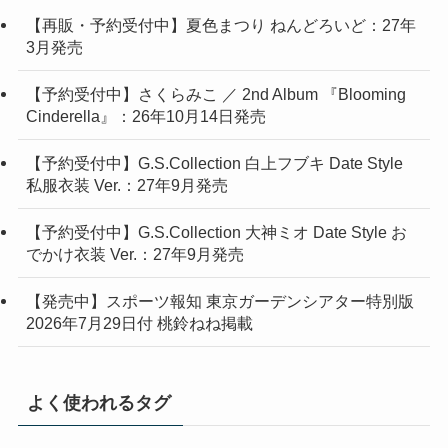
【予約受付中】さくらみこ ／ 2nd Album 『Blooming
Cinderella』：26年10月14日発売
【予約受付中】G.S.Collection 白上フブキ Date Style
私服衣装 Ver.：27年9月発売
【予約受付中】G.S.Collection 大神ミオ Date Style お
でかけ衣装 Ver.：27年9月発売
【発売中】スポーツ報知 東京ガーデンシアター特別版
2026年7月29日付 桃鈴ねね掲載
よく使われるタグ
Amazonアパレルシリーズ
Blu-ray
CD
figma
hololive_OFFICIAL_CARD_GAME
POPUPPARADE
TCG
Tシャツ
お菓子
ぬいぐるみ
ねんどろいど
はぐみーつ
アクリル