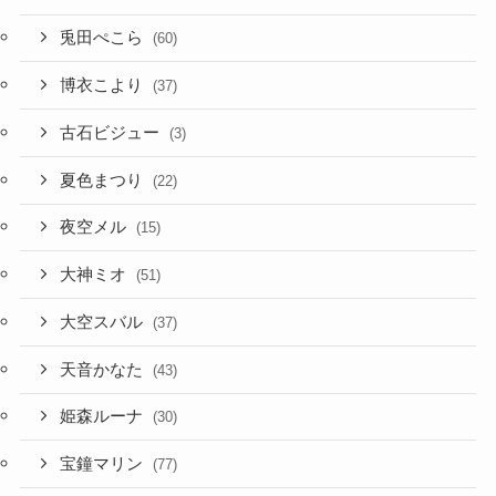
博衣こより
(37)
古石ビジュー
(3)
夏色まつり
(22)
夜空メル
(15)
大神ミオ
(51)
大空スバル
(37)
天音かなた
(43)
姫森ルーナ
(30)
宝鐘マリン
(77)
小鳥遊キアラ
(16)
尾丸ポルカ
(32)