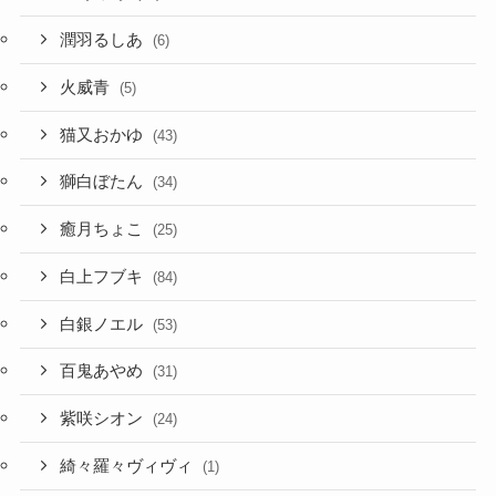
火威青
(5)
猫又おかゆ
(43)
獅白ぼたん
(34)
癒月ちょこ
(25)
白上フブキ
(84)
白銀ノエル
(53)
百鬼あやめ
(31)
紫咲シオン
(24)
綺々羅々ヴィヴィ
(1)
虎金妃笑虎
(2)
角巻わため
(33)