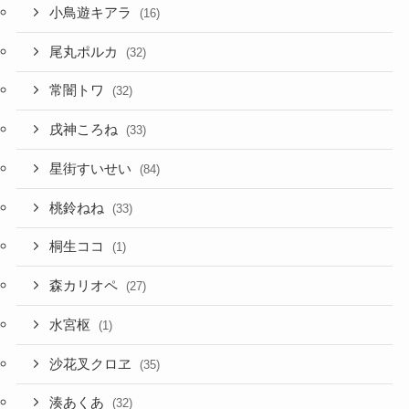
常闇トワ
(32)
戌神ころね
(33)
星街すいせい
(84)
桃鈴ねね
(33)
桐生ココ
(1)
森カリオペ
(27)
水宮枢
(1)
沙花叉クロヱ
(35)
湊あくあ
(32)
潤羽るしあ
(6)