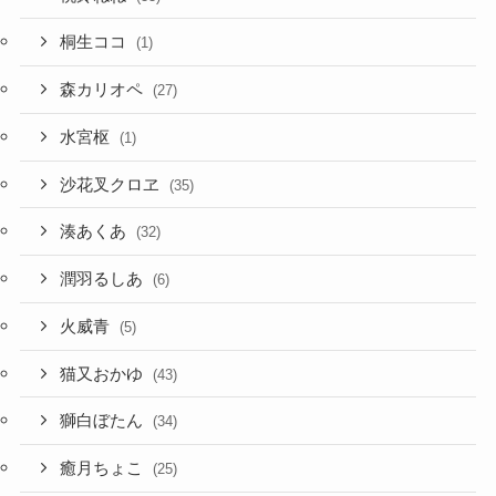
桐生ココ
(1)
森カリオペ
(27)
水宮枢
(1)
沙花叉クロヱ
(35)
湊あくあ
(32)
潤羽るしあ
(6)
火威青
(5)
猫又おかゆ
(43)
獅白ぼたん
(34)
癒月ちょこ
(25)