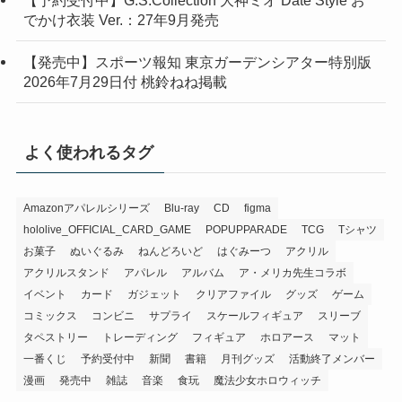
でかけ衣装 Ver.：27年9月発売
【発売中】スポーツ報知 東京ガーデンシアター特別版
2026年7月29日付 桃鈴ねね掲載
よく使われるタグ
Amazonアパレルシリーズ
Blu-ray
CD
figma
hololive_OFFICIAL_CARD_GAME
POPUPPARADE
TCG
Tシャツ
お菓子
ぬいぐるみ
ねんどろいど
はぐみーつ
アクリル
アクリルスタンド
アパレル
アルバム
ア・メリカ先生コラボ
イベント
カード
ガジェット
クリアファイル
グッズ
ゲーム
コミックス
コンビニ
サプライ
スケールフィギュア
スリーブ
タペストリー
トレーディング
フィギュア
ホロアース
マット
一番くじ
予約受付中
新聞
書籍
月刊グッズ
活動終了メンバー
漫画
発売中
雑誌
音楽
食玩
魔法少女ホロウィッチ