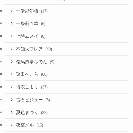
一伊那尓栖
(17)
一条莉々華
(6)
七詩ムメイ
(8)
不知火フレア
(40)
儒烏風亭らでん
(9)
兎田ぺこら
(60)
博衣こより
(37)
古石ビジュー
(3)
夏色まつり
(22)
夜空メル
(15)