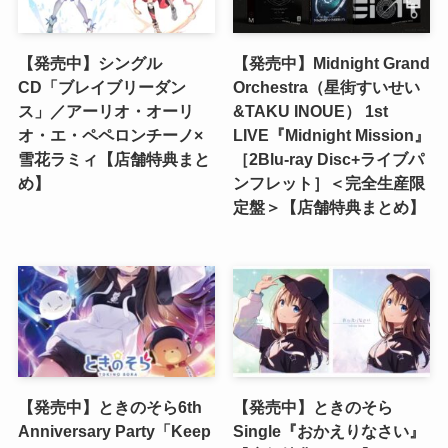
【発売中】シングル
【発売中】Midnight Grand
CD「ブレイブリーダン
Orchestra（星街すいせい
ス」／アーリオ・オーリ
&TAKU INOUE） 1st
オ・エ・ペペロンチーノ×
LIVE『Midnight Mission』
雪花ラミィ【店舗特典まと
［2Blu-ray Disc+ライブパ
め】
ンフレット］＜完全生産限
定盤＞【店舗特典まとめ】
【発売中】ときのそら6th
【発売中】ときのそら
Anniversary Party「Keep
Single『おかえりなさい』