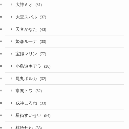
大神ミオ
(51)
大空スバル
(37)
天音かなた
(43)
姫森ルーナ
(30)
宝鐘マリン
(77)
小鳥遊キアラ
(16)
尾丸ポルカ
(32)
常闇トワ
(32)
戌神ころね
(33)
星街すいせい
(84)
桃鈴ねね
(33)