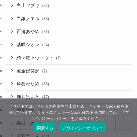
白上フブキ
(84)
白銀ノエル
(53)
百鬼あやめ
(31)
紫咲シオン
(24)
綺々羅々ヴィヴィ
(1)
虎金妃笑虎
(2)
角巻わため
(33)
赤井はあと
(17)
当サイトでは、サイトの利便性向上のため、クッキー(Cookie)を使
輪堂千速
(4)
用しています。 サイトのクッキー(Cookie)の使用に関しては、「プ
ライバシーポリシー」をお読みください。
轟はじめ
(8)
同意する
プライバシーポリシー
雪花ラミィ
(41)