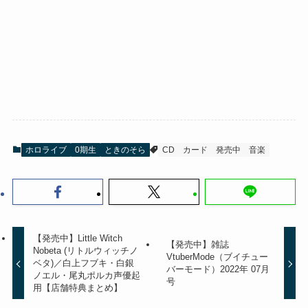
ホロライブ
0期生
ときのそら
CD
カード
発売中
音楽
【発売中】Little Witch
【発売中】雑誌
Nobeta (リトルウィッチノ
VtuberMode（ブイチュー
ベタ)／白上フブキ・白銀
バーモード）2022年 07月
ノエル・尾丸ポルカ声優起
号
用【店舗特典まとめ】