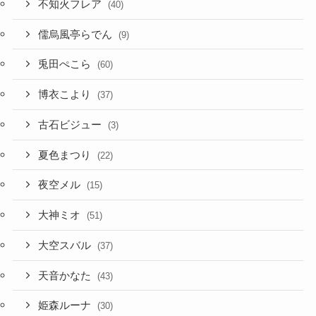
不知火フレア
(40)
儒烏風亭らでん
(9)
兎田ぺこら
(60)
博衣こより
(37)
古石ビジュー
(3)
夏色まつり
(22)
夜空メル
(15)
大神ミオ
(51)
大空スバル
(37)
天音かなた
(43)
姫森ルーナ
(30)