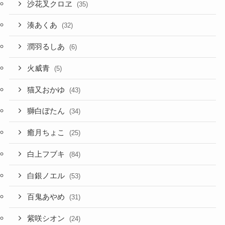
沙花叉クロヱ
(35)
湊あくあ
(32)
潤羽るしあ
(6)
火威青
(5)
猫又おかゆ
(43)
獅白ぼたん
(34)
癒月ちょこ
(25)
白上フブキ
(84)
白銀ノエル
(53)
百鬼あやめ
(31)
紫咲シオン
(24)