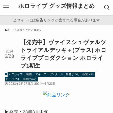
ホロライブ グッズ情報まとめ
当サイトには広告リンクが含まれる場合があります
ホーム
ホロライブ
1期生
【発売中】ヴァイスシュヴァルツ
トライアルデッキ＋(プラス) ホロ
2024
6/23
ライブプロダクション ホロライ
ブ1期生
ホロライブ
1期生
アキ・ローゼンタール
夏色まつり
夜空メル
白上フブキ
赤井はあと
2023年2月27日
2024年6月23日
▶︎発売：23年3月中旬