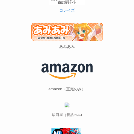
コレイズ
あみあみ
amazon（直売のみ）
駿河屋（新品のみ)