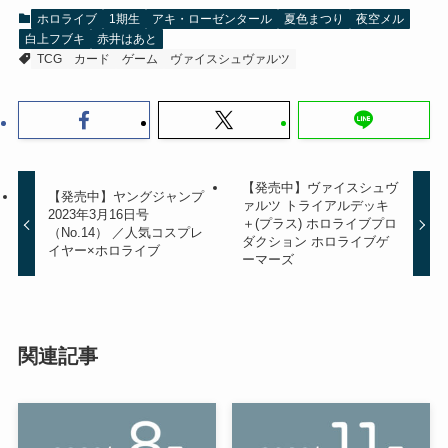
ホロライブ
1期生
アキ・ローゼンタール
夏色まつり
夜空メル
白上フブキ
赤井はあと
TCG
カード
ゲーム
ヴァイスシュヴァルツ
【発売中】ヴァイスシュヴ
【発売中】ヤングジャンプ
ァルツ トライアルデッキ
2023年3月16日号
＋(プラス) ホロライブプロ
（No.14） ／人気コスプレ
ダクション ホロライブゲ
イヤー×ホロライブ
ーマーズ
関連記事