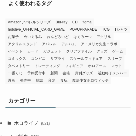
よく使われるタグ
Amazonアパレルシリーズ
Blu-ray
CD
figma
hololive_OFFICIAL_CARD_GAME
POPUPPARADE
TCG
Tシャツ
お菓子
ぬいぐるみ
ねんどろいど
はぐみーつ
アクリル
アクリルスタンド
アパレル
アルバム
ア・メリカ先生コラボ
イベント
カード
ガジェット
クリアファイル
グッズ
ゲーム
コミックス
コンビニ
サプライ
スケールフィギュア
スリーブ
タペストリー
トレーディング
フィギュア
ホロアース
マット
一番くじ
予約受付中
新聞
書籍
月刊グッズ
活動終了メンバー
漫画
発売中
雑誌
音楽
食玩
魔法少女ホロウィッチ
カテゴリー
ホロライブ
(821)