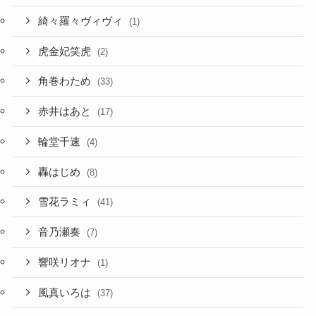
綺々羅々ヴィヴィ
(1)
虎金妃笑虎
(2)
角巻わため
(33)
赤井はあと
(17)
輪堂千速
(4)
轟はじめ
(8)
雪花ラミィ
(41)
音乃瀬奏
(7)
響咲リオナ
(1)
風真いろは
(37)