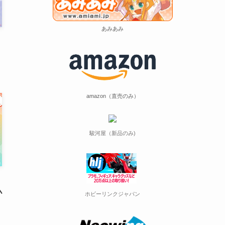
あみあみ
amazon（直売のみ）
駿河屋（新品のみ)
小
ホビーリンクジャパン