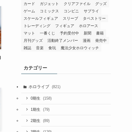
カード
ガジェット
クリアファイル
グッズ
ゲーム
コミックス
コンビニ
サプライ
スケールフィギュア
スリーブ
タペストリー
トレーディング
フィギュア
ホロアース
マット
一番くじ
予約受付中
新聞
書籍
月刊グッズ
活動終了メンバー
漫画
発売中
雑誌
音楽
食玩
魔法少女ホロウィッチ
白
カテゴリー
ホロライブ
(821)
(158)
0期生
(79)
1期生
(89)
2期生
(129)
3期生