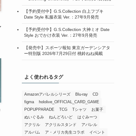
【予約受付中】G.S.Collection 白上フブキ
Date Style 私服衣装 Ver.：27年9月発売
ン
【予約受付中】G.S.Collection 大神ミオ Date
Style おでかけ衣装 Ver.：27年9月発売
【発売中】スポーツ報知 東京ガーデンシアタ
ー特別版 2026年7月29日付 桃鈴ねね掲載
よく使われるタグ
Amazonアパレルシリーズ
Blu-ray
CD
figma
hololive_OFFICIAL_CARD_GAME
POPUPPARADE
TCG
Tシャツ
お菓子
リ
ぬいぐるみ
ねんどろいど
はぐみーつ
アクリル
アクリルスタンド
アパレル
アルバム
ア・メリカ先生コラボ
イベント