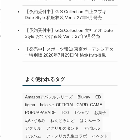
【予約受付中】G.S.Collection 白上フブキ
Date Style 私服衣装 Ver.：27年9月発売
【予約受付中】G.S.Collection 大神ミオ Date
Style おでかけ衣装 Ver.：27年9月発売
【発売中】スポーツ報知 東京ガーデンシアタ
ー特別版 2026年7月29日付 桃鈴ねね掲載
よく使われるタグ
Amazonアパレルシリーズ
Blu-ray
CD
figma
hololive_OFFICIAL_CARD_GAME
POPUPPARADE
TCG
Tシャツ
お菓子
ぬいぐるみ
ねんどろいど
はぐみーつ
アクリル
アクリルスタンド
アパレル
アルバム
ア・メリカ先生コラボ
イベント