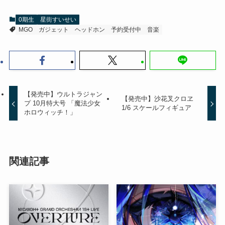
0期生
星街すいせい
MGO
ガジェット
ヘッドホン
予約受付中
音楽
【発売中】ウルトラジャン
【発売中】沙花叉クロヱ
プ 10月特大号 「魔法少女
1/6 スケールフィギュア
ホロウィッチ！」
関連記事