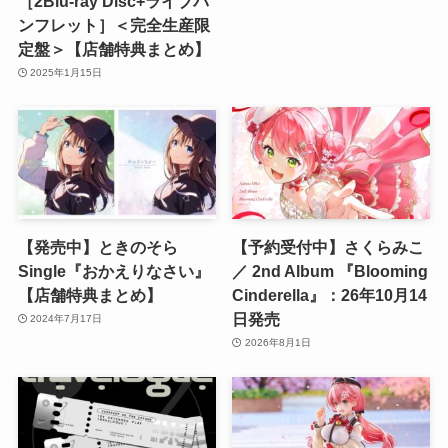
［2Blu-ray Disc+ライブパ
ンフレット］＜完全生産限
定盤＞【店舗特典まとめ】
2025年1月15日
【発売中】ときのそら
【予約受付中】さくらみこ
Single『おかえりなさい』
／ 2nd Album 『Blooming
【店舗特典まとめ】
Cinderella』：26年10月14
日発売
2024年7月17日
2026年8月1日