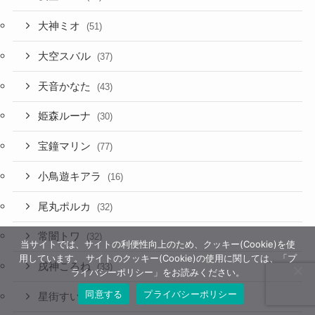
大神ミオ
(51)
大空スバル
(37)
天音かなた
(43)
姫森ルーナ
(30)
宝鐘マリン
(77)
小鳥遊キアラ
(16)
尾丸ポルカ
(32)
常闇トワ
(32)
当サイトでは、サイトの利便性向上のため、クッキー(Cookie)を使
用しています。 サイトのクッキー(Cookie)の使用に関しては、「プ
戌神ころね
(33)
ライバシーポリシー」をお読みください。
同意する
プライバシーポリシー
星街すいせい
(84)