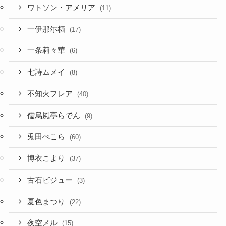
ワトソン・アメリア
(11)
一伊那尓栖
(17)
一条莉々華
(6)
七詩ムメイ
(8)
不知火フレア
(40)
儒烏風亭らでん
(9)
兎田ぺこら
(60)
博衣こより
(37)
古石ビジュー
(3)
夏色まつり
(22)
夜空メル
(15)