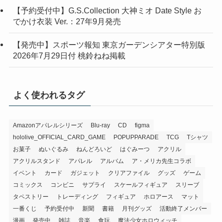
【予約受付中】G.S.Collection 大神ミオ Date Style お
でかけ衣装 Ver.：27年9月発売
【発売中】スポーツ報知 東京ガーデンシアター特別版
2026年7月29日付 桃鈴ねね掲載
よく使われるタグ
Amazonアパレルシリーズ
Blu-ray
CD
figma
hololive_OFFICIAL_CARD_GAME
POPUPPARADE
TCG
Tシャツ
お菓子
ぬいぐるみ
ねんどろいど
はぐみーつ
アクリル
アクリルスタンド
アパレル
アルバム
ア・メリカ先生コラボ
イベント
カード
ガジェット
クリアファイル
グッズ
ゲーム
コミックス
コンビニ
サプライ
スケールフィギュア
スリーブ
タペストリー
トレーディング
フィギュア
ホロアース
マット
一番くじ
予約受付中
新聞
書籍
月刊グッズ
活動終了メンバー
漫画
発売中
雑誌
音楽
食玩
魔法少女ホロウィッチ