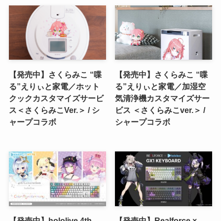
【発売中】さくらみこ “喋
【発売中】さくらみこ “喋
る”えりぃと家電／ホット
る”えりぃと家電／加湿空
クックカスタマイズサービ
気清浄機カスタマイズサー
ス＜さくらみこVer.＞ / シ
ビス ＜さくらみこver.＞ /
ャープコラボ
シャープコラボ
【発売中】hololive 4th
【発売中】Realforce ×