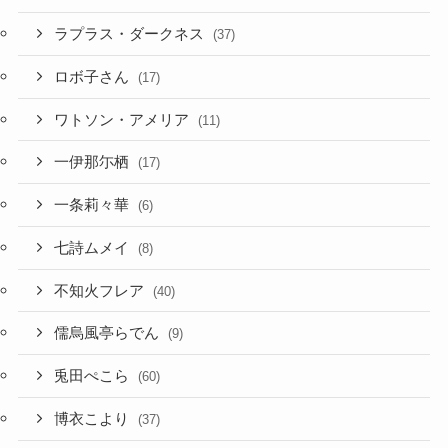
ラオーラ・パンテーラ
(1)
ラプラス・ダークネス
(37)
ロボ子さん
(17)
ワトソン・アメリア
(11)
一伊那尓栖
(17)
一条莉々華
(6)
七詩ムメイ
(8)
不知火フレア
(40)
儒烏風亭らでん
(9)
兎田ぺこら
(60)
博衣こより
(37)