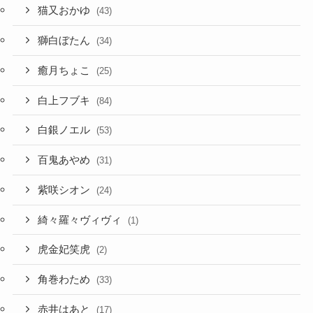
猫又おかゆ
(43)
獅白ぼたん
(34)
癒月ちょこ
(25)
白上フブキ
(84)
白銀ノエル
(53)
百鬼あやめ
(31)
紫咲シオン
(24)
綺々羅々ヴィヴィ
(1)
虎金妃笑虎
(2)
角巻わため
(33)