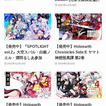
2022年12月19日
【発売中】『SPOTLIGHT
【発売中】Holoearth
vol.2』大空スバル・白銀ノ
Chronicles Side:E ヤマト
エル・潤羽るしあ参加
神想怪異譚 第2巻
2021年12月13日
2024年3月22日
【発売中】Holoearth
【発売中】Holoearth