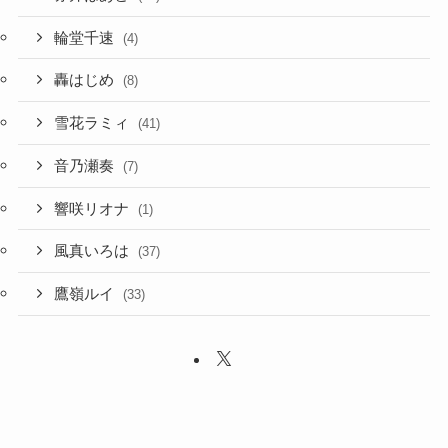
赤井はあと
(17)
輪堂千速
(4)
轟はじめ
(8)
雪花ラミィ
(41)
音乃瀬奏
(7)
響咲リオナ
(1)
風真いろは
(37)
鷹嶺ルイ
(33)