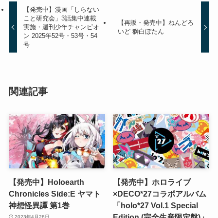
【発売中】漫画「しらない
こと研究会」3話集中連載
【再販・発売中】ねんどろ
実施・週刊少年チャンピオ
いど 獅白ぼたん
ン 2025年52号・53号・54
号
関連記事
【発売中】Holoearth
【発売中】ホロライブ
Chronicles Side:E ヤマト
×DECO*27コラボアルバム
神想怪異譚 第1巻
「holo*27 Vol.1 Special
Edition (完全生産限定盤)」
2023年4月28日