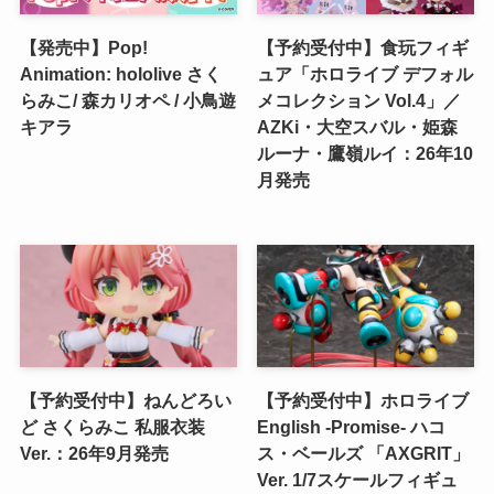
【発売中】Pop!
【予約受付中】食玩フィギ
Animation: hololive さく
ュア「ホロライブ デフォル
らみこ/ 森カリオペ / 小鳥遊
メコレクション Vol.4」／
キアラ
AZKi・大空スバル・姫森
ルーナ・鷹嶺ルイ：26年10
月発売
【予約受付中】ねんどろい
【予約受付中】ホロライブ
ど さくらみこ 私服衣装
English -Promise- ハコ
Ver.：26年9月発売
ス・ベールズ 「AXGRIT」
Ver. 1/7スケールフィギュ