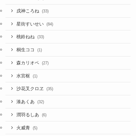
常闇トワ
(32)
戌神ころね
(33)
星街すいせい
(84)
桃鈴ねね
(33)
桐生ココ
(1)
森カリオペ
(27)
水宮枢
(1)
沙花叉クロヱ
(35)
湊あくあ
(32)
潤羽るしあ
(6)
火威青
(5)