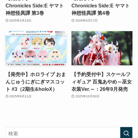
Chronicles Side:E ヤマト
Chronicles Side:E ヤマト
神想怪異譚 第3巻
神想怪異譚 第4巻
2025年3月14日
2026年4月17日
【発売中】ホロライブ おま
【予約受付中】スケールフ
んじゅうにぎにぎマスコッ
ィギュア 百鬼あやめ～巫女
ト #3（2期生&holoX）
衣装Ver.～：26年9月発売
2025年9月11日
2025年10月30日