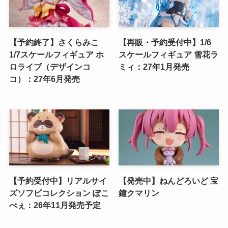
【予約終了】さくらみこ
【再販・予約受付中】1/6
1/7スケールフィギュア ホ
スケールフィギュア 雪花ラ
ロライブ（デザインコ
ミィ：27年1月発売
コ）：27年6月発売
【予約受付中】リアルサイ
【発売中】ねんどろいど 宝
ズソフビコレクション ぽこ
鐘クマリン
べぇ：26年11月発売予定