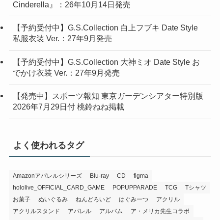
【予約受付中】さくらみこ ／ 2nd Album 『Blooming
Cinderella』：26年10月14日発売
【予約受付中】G.S.Collection 白上フブキ Date Style
私服衣装 Ver.：27年9月発売
【予約受付中】G.S.Collection 大神ミオ Date Style お
でかけ衣装 Ver.：27年9月発売
【発売中】スポーツ報知 東京ガーデンシアター特別版
2026年7月29日付 桃鈴ねね掲載
よく使われるタグ
Amazonアパレルシリーズ
Blu-ray
CD
figma
hololive_OFFICIAL_CARD_GAME
POPUPPARADE
TCG
Tシャツ
お菓子
ぬいぐるみ
ねんどろいど
はぐみーつ
アクリル