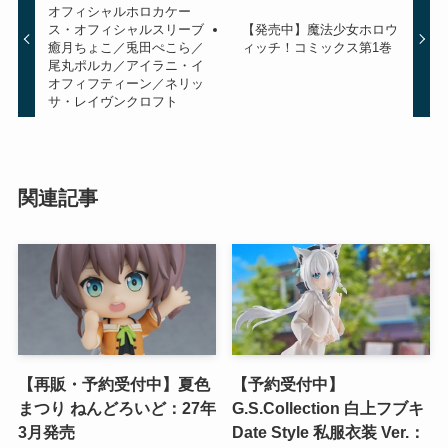
オフィシャルホロカケー
ス・オフィシャルスリーブ
【発売中】魔法少女ホロウ
癒月ちょこ／兎田ぺこら／
ィッチ！コミックス第1巻
尾丸ポルカ／アイラニ・イ
オフィフティーン／ネリッ
サ・レイヴンクロフト
関連記事
【再販・予約受付中】夏色
【予約受付中】
まつり ねんどろいど：27年
G.S.Collection 白上フブキ
3月発売
Date Style 私服衣装 Ver.：