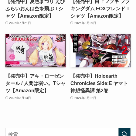
【発売中】夏色まつり えび
【発売中】白上フブキ フブ
ふらいおんは空を飛ぶ Tシ
キングダム FOXフレンド T
ャツ【Amazon限定】
シャツ【Amazon限定】
2025年7月21日
2025年8月29日
【発売中】アキ・ローゼン
【発売中】Holoearth
タール / 人間は弱い。Tシャ
Chronicles Side:E ヤマト
ツ【Amazon限定】
神想怪異譚 第2巻
2026年3月13日
2024年3月22日