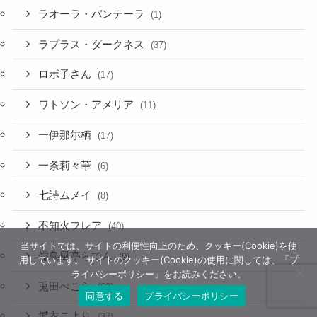
ラオーラ・パンテーラ
(1)
ラプラス・ダークネス
(37)
ロボ子さん
(17)
ワトソン・アメリア
(11)
一伊那尓栖
(17)
一条莉々華
(6)
七詩ムメイ
(8)
不知火フレア
(40)
当サイトでは、サイトの利便性向上のため、クッキー(Cookie)を使
儒烏風亭らでん
(9)
用しています。 サイトのクッキー(Cookie)の使用に関しては、「プ
ライバシーポリシー」をお読みください。
兎田ぺこら
(60)
同意する
プライバシーポリシー
博衣こより
(37)