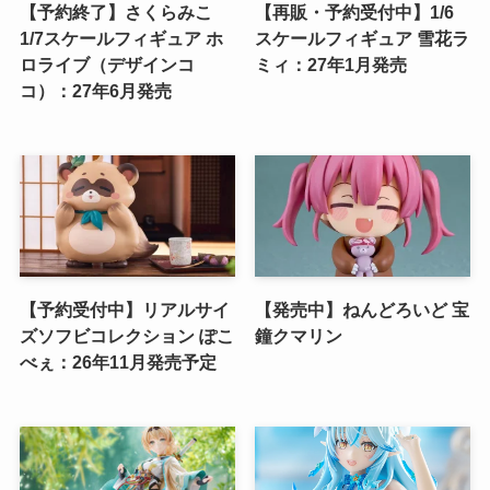
【予約終了】さくらみこ
【再販・予約受付中】1/6
1/7スケールフィギュア ホ
スケールフィギュア 雪花ラ
ロライブ（デザインコ
ミィ：27年1月発売
コ）：27年6月発売
【予約受付中】リアルサイ
【発売中】ねんどろいど 宝
ズソフビコレクション ぽこ
鐘クマリン
べぇ：26年11月発売予定