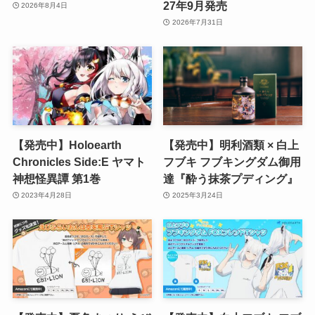
27年9月発売
2026年8月4日
2026年7月31日
【発売中】Holoearth
【発売中】明利酒類 × 白上
Chronicles Side:E ヤマト
フブキ フブキングダム御用
神想怪異譚 第1巻
達『酔う抹茶プディング』
2023年4月28日
2025年3月24日