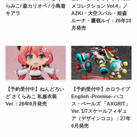
らみこ/ 森カリオペ / 小鳥遊
メコレクション Vol.4」／
キアラ
AZKi・大空スバル・姫森
ルーナ・鷹嶺ルイ：26年10
月発売
【予約受付中】ねんどろい
【予約受付中】ホロライブ
ど さくらみこ 私服衣装
English -Promise- ハコ
Ver.：26年9月発売
ス・ベールズ 「AXGRIT」
Ver. 1/7スケールフィギュ
ア（デザインココ）：27年
6月発売