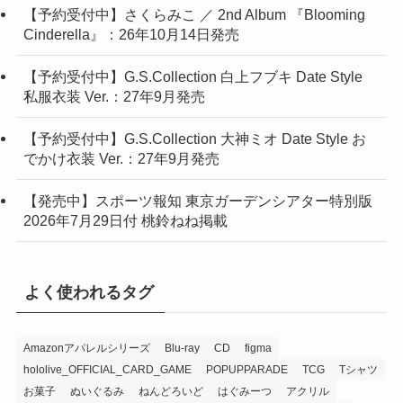
【予約受付中】さくらみこ ／ 2nd Album 『Blooming
Cinderella』：26年10月14日発売
【予約受付中】G.S.Collection 白上フブキ Date Style
私服衣装 Ver.：27年9月発売
【予約受付中】G.S.Collection 大神ミオ Date Style お
でかけ衣装 Ver.：27年9月発売
【発売中】スポーツ報知 東京ガーデンシアター特別版
2026年7月29日付 桃鈴ねね掲載
よく使われるタグ
Amazonアパレルシリーズ
Blu-ray
CD
figma
hololive_OFFICIAL_CARD_GAME
POPUPPARADE
TCG
Tシャツ
お菓子
ぬいぐるみ
ねんどろいど
はぐみーつ
アクリル