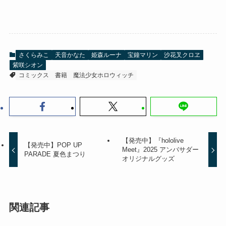
さくらみこ
天音かなた
姫森ルーナ
宝鐘マリン
沙花叉クロヱ
紫咲シオン
コミックス
書籍
魔法少女ホロウィッチ
【発売中】『hololive
【発売中】POP UP
Meet』2025 アンバサダー
PARADE 夏色まつり
オリジナルグッズ
関連記事