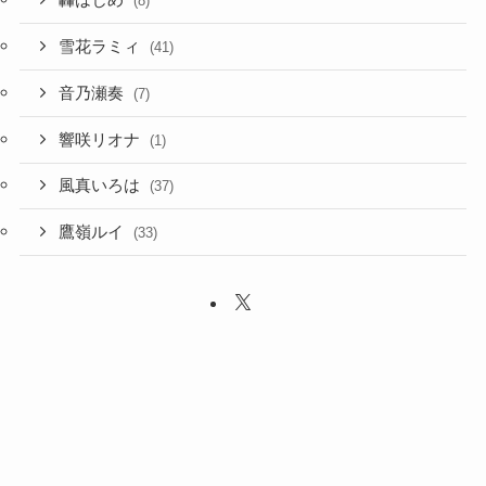
音乃瀬奏
(7)
響咲リオナ
(1)
風真いろは
(37)
鷹嶺ルイ
(33)