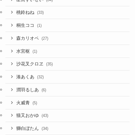
桐生ココ
(1)
森カリオペ
(27)
水宮枢
(1)
沙花叉クロヱ
(35)
湊あくあ
(32)
潤羽るしあ
(6)
火威青
(5)
猫又おかゆ
(43)
獅白ぼたん
(34)
癒月ちょこ
(25)
白上フブキ
(84)