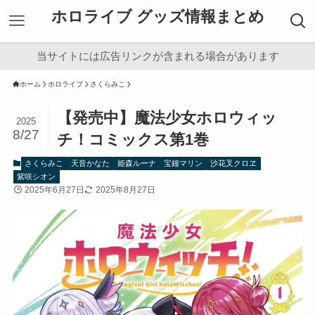
ホロライブ グッズ情報まとめ
当サイトには広告リンクが含まれる場合があります
ホーム
ホロライブ
さくらみこ
【発売中】魔法少女ホロウィッ
2025
8/27
チ！コミックス第1巻
さくらみこ
天音かなた
姫森ルーナ
宝鐘マリン
沙花叉クロヱ
紫咲シオン
2025年6月27日
2025年8月27日