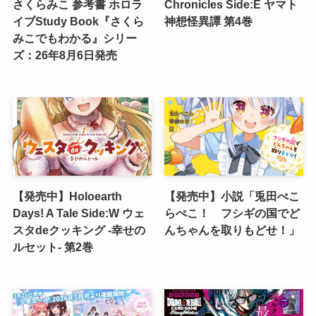
さくらみこ 参考書 ホロラ
Chronicles Side:E ヤマト
イブStudy Book『さくら
神想怪異譚 第4巻
みこでもわかる』シリー
ズ：26年8月6日発売
【発売中】Holoearth
【発売中】小説「兎田ぺこ
Days! A Tale Side:W ウェ
らぺこ！ フシギの国でど
スタdeクッキング -幸せの
んちゃんを取りもどせ！」
ルセット- 第2巻