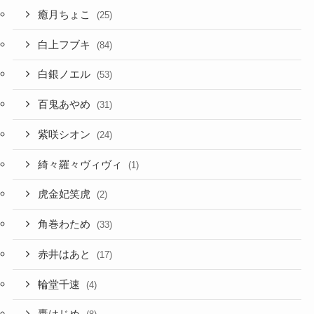
白銀ノエル
(53)
百鬼あやめ
(31)
紫咲シオン
(24)
綺々羅々ヴィヴィ
(1)
虎金妃笑虎
(2)
角巻わため
(33)
赤井はあと
(17)
輪堂千速
(4)
轟はじめ
(8)
雪花ラミィ
(41)