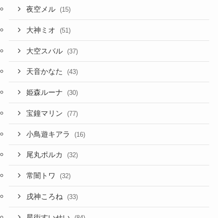
大空スバル
(37)
天音かなた
(43)
姫森ルーナ
(30)
宝鐘マリン
(77)
小鳥遊キアラ
(16)
尾丸ポルカ
(32)
常闇トワ
(32)
戌神ころね
(33)
星街すいせい
(84)
桃鈴ねね
(33)