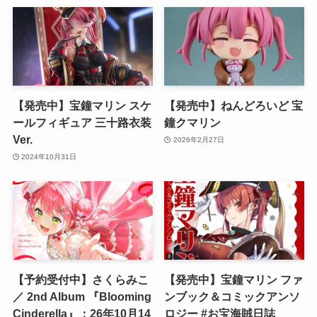
【発売中】宝鐘マリン スケ
【発売中】ねんどろいど 宝
ールフィギュア 三十路衣装
鐘クマリン
Ver.
2026年2月27日
2024年10月31日
【予約受付中】さくらみこ
【発売中】宝鐘マリン ファ
／ 2nd Album 『Blooming
ンブック＆コミックアンソ
Cinderella』：26年10月14
ロジー #お宝海賊日誌