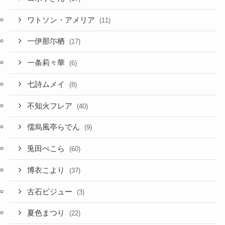
一伊那尓栖
(17)
一条莉々華
(6)
七詩ムメイ
(8)
不知火フレア
(40)
儒烏風亭らでん
(9)
兎田ぺこら
(60)
博衣こより
(37)
古石ビジュー
(3)
夏色まつり
(22)
夜空メル
(15)
大神ミオ
(51)