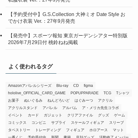
【発売中】スポーツ報知 東京ガーデンシアター特別版
2026年7月29日付 桃鈴ねね掲載
よく使われるタグ
Amazonアパレルシリーズ
Blu-ray
CD
figma
hololive_OFFICIAL_CARD_GAME
POPUPPARADE
TCG
Tシャツ
お菓子
ぬいぐるみ
ねんどろいど
はぐみーつ
アクリル
アクリルスタンド
アパレル
アルバム
ア・メリカ先生コラボ
イベント
カード
ガジェット
クリアファイル
グッズ
ゲーム
コミックス
コンビニ
サプライ
スケールフィギュア
スリーブ
タペストリー
トレーディング
フィギュア
ホロアース
マット
一番くじ
予約受付中
新聞
書籍
月刊グッズ
活動終了メンバー
漫画
発売中
雑誌
音楽
食玩
魔法少女ホロウィッチ