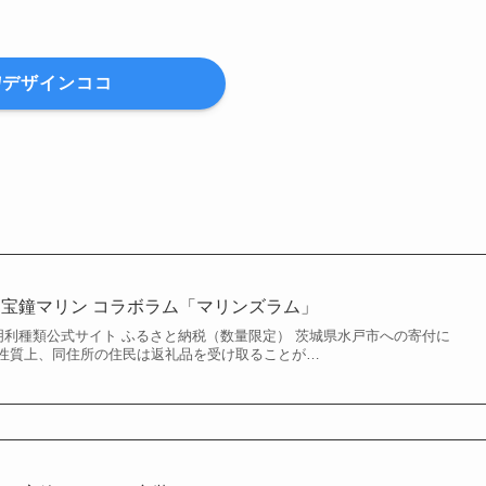
デザインココ
× 宝鐘マリン コラボラム「マリンズラム」
楽天 明利種類公式サイト ふるさと納税（数量限定） 茨城県水戸市への寄付に
性質上、同住所の住民は返礼品を受け取ることが…