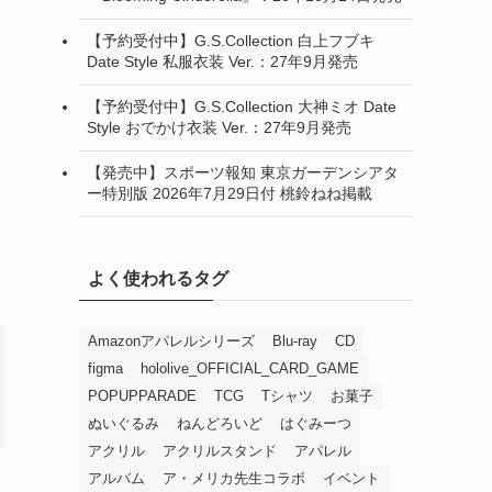
【予約受付中】G.S.Collection 白上フブキ
Date Style 私服衣装 Ver.：27年9月発売
【予約受付中】G.S.Collection 大神ミオ Date
Style おでかけ衣装 Ver.：27年9月発売
【発売中】スポーツ報知 東京ガーデンシアタ
ー特別版 2026年7月29日付 桃鈴ねね掲載
よく使われるタグ
Amazonアパレルシリーズ
Blu-ray
CD
figma
hololive_OFFICIAL_CARD_GAME
POPUPPARADE
TCG
Tシャツ
お菓子
ぬいぐるみ
ねんどろいど
はぐみーつ
アクリル
アクリルスタンド
アパレル
アルバム
ア・メリカ先生コラボ
イベント