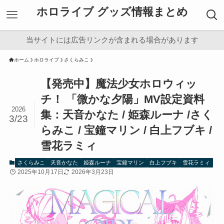
ホロライブ グッズ情報まとめ
当サイトには広告リンクが含まれる場合があります
ホーム
ホロライブ
さくらみこ
【発売中】魔法少女ホロウィッ
チ！ 「微かな夕陽」MV設定資料
2026
集：天音かなた / 姫森ルーナ /さく
3/23
らみこ / 宝鐘マリン / 白上フブキ /
雪花ラミィ
さくらみこ
天音かなた
姫森ルーナ
宝鐘マリン
白上フブキ
雪花ラミィ
2025年10月17日
2026年3月23日