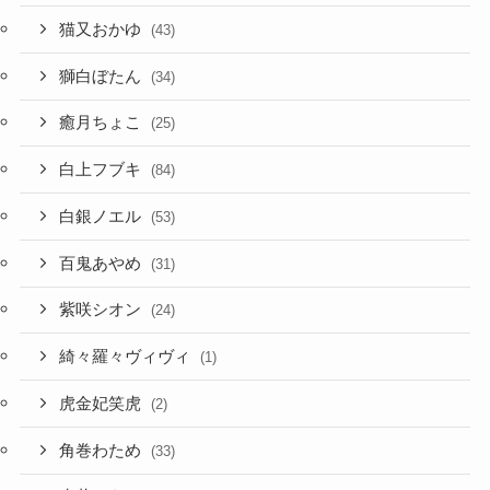
猫又おかゆ
(43)
獅白ぼたん
(34)
癒月ちょこ
(25)
白上フブキ
(84)
白銀ノエル
(53)
百鬼あやめ
(31)
紫咲シオン
(24)
綺々羅々ヴィヴィ
(1)
虎金妃笑虎
(2)
角巻わため
(33)