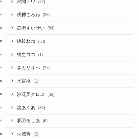
常闇トワ
(32)
戌神ころね
(33)
星街すいせい
(84)
桃鈴ねね
(33)
桐生ココ
(1)
森カリオペ
(27)
水宮枢
(1)
沙花叉クロヱ
(35)
湊あくあ
(32)
潤羽るしあ
(6)
火威青
(5)