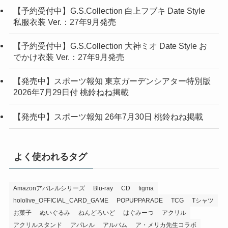
【予約受付中】G.S.Collection 白上フブキ Date Style
私服衣装 Ver.：27年9月発売
【予約受付中】G.S.Collection 大神ミオ Date Style お
でかけ衣装 Ver.：27年9月発売
【発売中】スポーツ報知 東京ガーデンシアター特別版
2026年7月29日付 桃鈴ねね掲載
【発売中】スポーツ報知 26年7月30日 桃鈴ねね掲載
よく使われるタグ
Amazonアパレルシリーズ
Blu-ray
CD
figma
hololive_OFFICIAL_CARD_GAME
POPUPPARADE
TCG
Tシャツ
お菓子
ぬいぐるみ
ねんどろいど
はぐみーつ
アクリル
アクリルスタンド
アパレル
アルバム
ア・メリカ先生コラボ