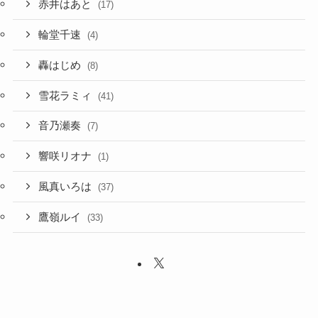
赤井はあと
(17)
輪堂千速
(4)
轟はじめ
(8)
雪花ラミィ
(41)
音乃瀬奏
(7)
響咲リオナ
(1)
風真いろは
(37)
鷹嶺ルイ
(33)