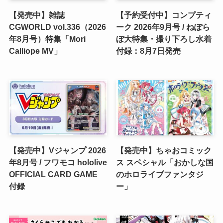
【発売中】雑誌
【予約受付中】コンプティ
CGWORLD vol.336（2026
ーク 2026年9月号 / ねぽら
年8月号）特集「Mori
ぼ大特集・撮り下ろし水着
Calliope MV」
付録：8月7日発売
【発売中】Vジャンプ 2026
【発売中】ちゃおコミック
年8月号 / フワモコ hololive
ス スペシャル「おかしな国
OFFICIAL CARD GAME
のホロライブファンタジ
付録
ー」