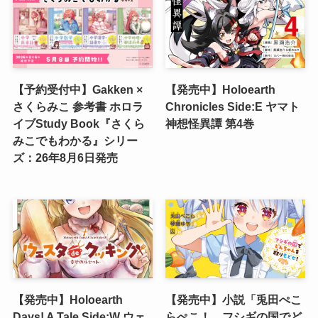
【予約受付中】Gakken ×
【発売中】Holoearth
さくらみこ 参考書 ホロラ
Chronicles Side:E ヤマト
イブStudy Book『さくら
神想怪異譚 第4巻
みこでもわかる』シリー
ズ：26年8月6日発売
【発売中】Holoearth
【発売中】小説「兎田ぺこ
Days! A Tale Side:W ウェ
らぺこ！ フシギの国でど