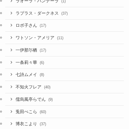
ラオーラ・パンテーラ
(1)
ラプラス・ダークネス
(37)
ロボ子さん
(17)
ワトソン・アメリア
(11)
一伊那尓栖
(17)
一条莉々華
(6)
七詩ムメイ
(8)
不知火フレア
(40)
儒烏風亭らでん
(9)
兎田ぺこら
(60)
博衣こより
(37)