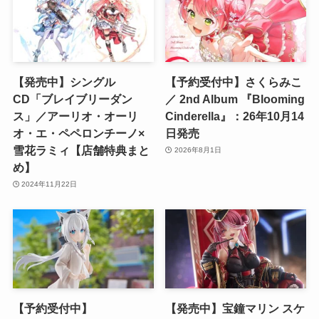
【発売中】シングル
【予約受付中】さくらみこ
CD「ブレイブリーダン
／ 2nd Album 『Blooming
ス」／アーリオ・オーリ
Cinderella』：26年10月14
オ・エ・ペペロンチーノ×
日発売
雪花ラミィ【店舗特典まと
2026年8月1日
め】
2024年11月22日
【予約受付中】
【発売中】宝鐘マリン スケ