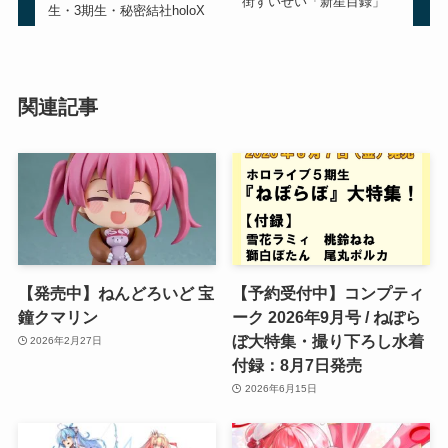
街すいせい「新星目録」
生・3期生・秘密結社holoX
関連記事
【発売中】ねんどろいど 宝
【予約受付中】コンプティ
鐘クマリン
ーク 2026年9月号 / ねぽら
ぼ大特集・撮り下ろし水着
2026年2月27日
付録：8月7日発売
2026年6月15日