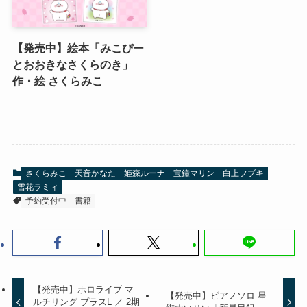
【発売中】絵本「みこぴー
とおおきなさくらのき」
作・絵 さくらみこ
さくらみこ
天音かなた
姫森ルーナ
宝鐘マリン
白上フブキ
雪花ラミィ
予約受付中
書籍
【発売中】ホロライブ マ
【発売中】ピアノソロ 星
ルチリング プラスL ／ 2期