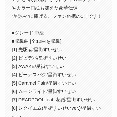
やカラー口絵も加えた豪華仕様。
“星詠み”に捧げる、ファン必携の1冊です！
■グレード:中級
■収載曲 [全12曲を収載]
[1] 先駆者/星街すいせい
[2] ビビデバ/星街すいせい
[3] AWAKE/星街すいせい
[4] ビーナスバグ/星街すいせい
[5] Caramel Pain/星街すいせい
[6] ムーンライト/星街すいせい
[7] DEADPOOL feat. 花譜/星街すいせい
[8] レクイエム(星街すいせいver.)/星街すい
せい