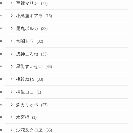
宝鐘マリン
(77)
小鳥遊キアラ
(16)
尾丸ポルカ
(32)
常闇トワ
(32)
戌神ころね
(33)
星街すいせい
(84)
桃鈴ねね
(33)
桐生ココ
(1)
森カリオペ
(27)
水宮枢
(1)
沙花叉クロヱ
(35)