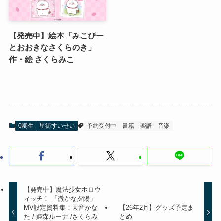
【発売中】絵本「みこぴー
とおおきなさくらのき」
作・絵 さくらみこ
0期生
星街すいせい
予約受付中
書籍
楽譜
音楽
【発売中】魔法少女ホロウ
ィッチ！ 「微かな夕陽」
MV設定資料集：天音かな
【26年2月】グッズ予定ま
た / 姫森ルーナ /さくらみ
とめ