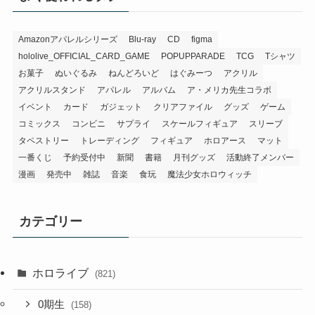
Amazonアパレルシリーズ
Blu-ray
CD
figma
hololive_OFFICIAL_CARD_GAME
POPUPPARADE
TCG
Tシャツ
お菓子
ぬいぐるみ
ねんどろいど
はぐみーつ
アクリル
アクリルスタンド
アパレル
アルバム
ア・メリカ先生コラボ
イベント
カード
ガジェット
クリアファイル
グッズ
ゲーム
コミックス
コンビニ
サプライ
スケールフィギュア
スリーブ
タペストリー
トレーディング
フィギュア
ホロアース
マット
一番くじ
予約受付中
新聞
書籍
月刊グッズ
活動終了メンバー
漫画
発売中
雑誌
音楽
食玩
魔法少女ホロウィッチ
カテゴリー
ホロライブ
(821)
0期生
(158)