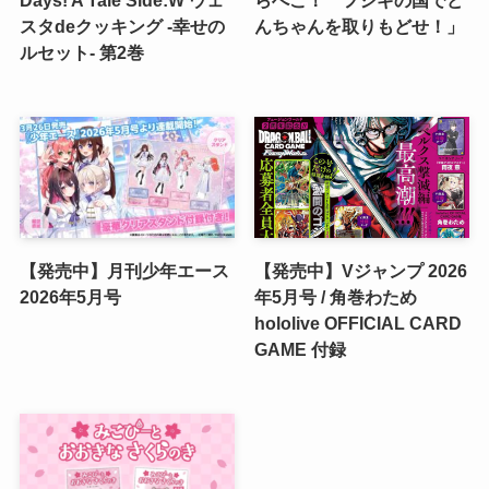
Days! A Tale Side:W ウェ
らぺこ！ フシギの国でど
スタdeクッキング -幸せの
んちゃんを取りもどせ！」
ルセット- 第2巻
【発売中】月刊少年エース
【発売中】Vジャンプ 2026
2026年5月号
年5月号 / 角巻わため
hololive OFFICIAL CARD
GAME 付録