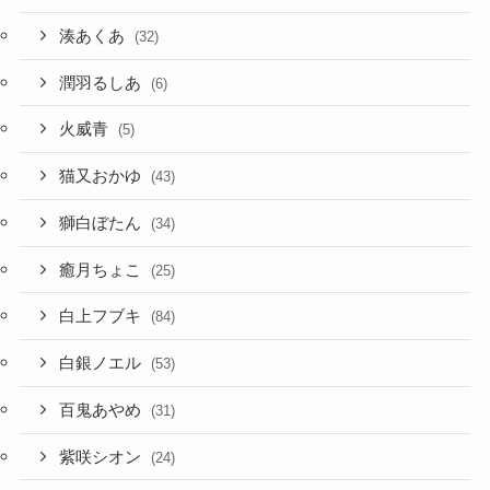
湊あくあ
(32)
潤羽るしあ
(6)
火威青
(5)
猫又おかゆ
(43)
獅白ぼたん
(34)
癒月ちょこ
(25)
白上フブキ
(84)
白銀ノエル
(53)
百鬼あやめ
(31)
紫咲シオン
(24)