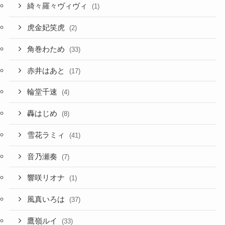
綺々羅々ヴィヴィ
(1)
虎金妃笑虎
(2)
角巻わため
(33)
赤井はあと
(17)
輪堂千速
(4)
轟はじめ
(8)
雪花ラミィ
(41)
音乃瀬奏
(7)
響咲リオナ
(1)
風真いろは
(37)
鷹嶺ルイ
(33)