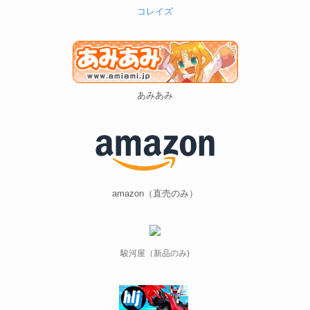
コレイズ
あみあみ
amazon（直売のみ）
駿河屋（新品のみ)