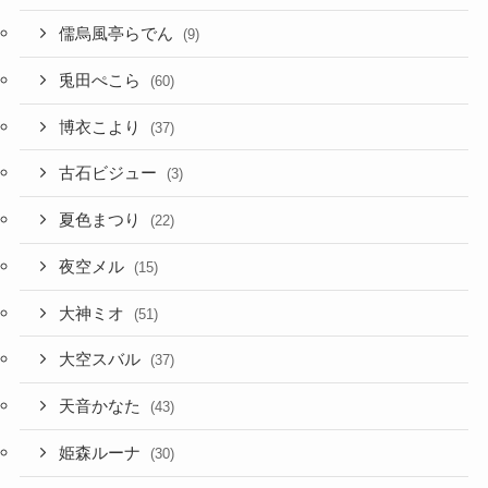
儒烏風亭らでん
(9)
兎田ぺこら
(60)
博衣こより
(37)
古石ビジュー
(3)
夏色まつり
(22)
夜空メル
(15)
大神ミオ
(51)
大空スバル
(37)
天音かなた
(43)
姫森ルーナ
(30)