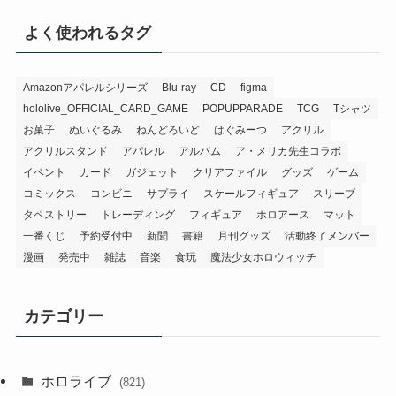
よく使われるタグ
Amazonアパレルシリーズ
Blu-ray
CD
figma
hololive_OFFICIAL_CARD_GAME
POPUPPARADE
TCG
Tシャツ
お菓子
ぬいぐるみ
ねんどろいど
はぐみーつ
アクリル
アクリルスタンド
アパレル
アルバム
ア・メリカ先生コラボ
イベント
カード
ガジェット
クリアファイル
グッズ
ゲーム
コミックス
コンビニ
サプライ
スケールフィギュア
スリーブ
タペストリー
トレーディング
フィギュア
ホロアース
マット
一番くじ
予約受付中
新聞
書籍
月刊グッズ
活動終了メンバー
漫画
発売中
雑誌
音楽
食玩
魔法少女ホロウィッチ
カテゴリー
ホロライブ
(821)