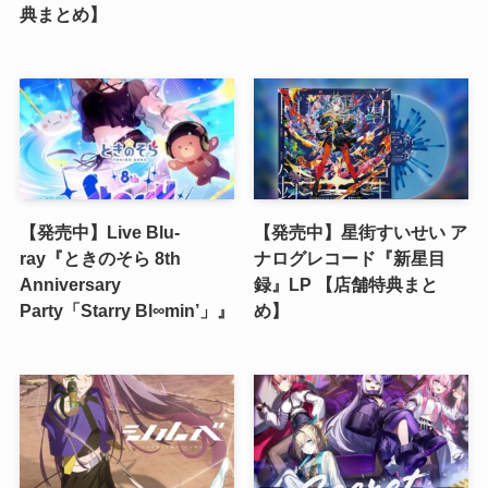
典まとめ】
【発売中】Live Blu-
【発売中】星街すいせい ア
ray『ときのそら 8th
ナログレコード『新星目
Anniversary
録』LP 【店舗特典まと
Party「Starry Bl∞min’」』
め】