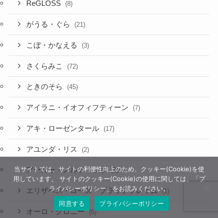
ReGLOSS
(8)
がうる・ぐら
(21)
こぼ・かなえる
(3)
さくらみこ
(72)
ときのそら
(45)
アイラニ・イオフィフティーン
(7)
アキ・ローゼンタール
(17)
アユンダ・リス
(2)
当サイトでは、サイトの利便性向上のため、クッキー(Cookie)を使
アーニャ・メルフィッサ
(3)
用しています。 サイトのクッキー(Cookie)の使用に関しては、「プ
ライバシーポリシー」をお読みください。
エリザベス・ローズ・ブラッドフレイム
(1)
同意する
プライバシーポリシー
オーロ・クロニー
(6)