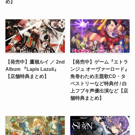
め】
【発売中】鷹嶺ルイ ／ 2nd
【発売中】ゲーム『エトラ
Album 『Lapis Lazuli』
ンジュ オーヴァーロード』
【店舗特典まとめ】
角巻わため主題歌CD・タ
ペストリーなど特典付 / 白
上フブキ声優出演など【店
舗特典まとめ】