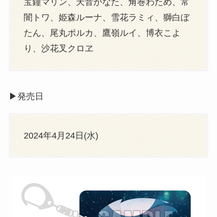
宝鐘マリン、天音かなた、角巻わため、常
闇トワ、姫森ルーナ、雪花ラミィ、獅白ぼ
たん、尾丸ポルカ、鷹嶺ルイ、博衣こよ
り、沙花叉クロヱ
▶︎発売日
2024年4月24日(水)