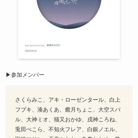
▶︎参加メンバー
さくらみこ、アキ・ローゼンタール、白上
フブキ、湊あくあ、癒月ちょこ、大空スバ
ル、大神ミオ、猫又おかゆ、戌神ころね、
兎田ぺこら、不知火フレア、白銀ノエル、