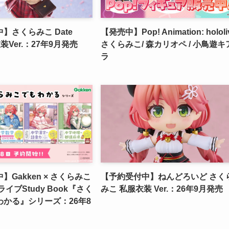
】さくらみこ Date
【発売中】Pop! Animation: hololi
衣装Ver.：27年9月発売
さくらみこ/ 森カリオペ / 小鳥遊キ
ラ
Gakken × さくらみこ
【予約受付中】ねんどろいど さく
イブStudy Book『さく
みこ 私服衣装 Ver.：26年9月発売
かる』シリーズ：26年8