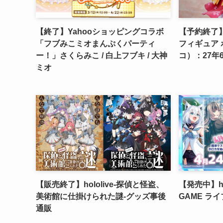
【終了】Yahooショッピングコラボ
【予約終了】
「フブみこミオまんぷくパーティ
フィギュア
ー！」さくらみこ / 白上フブキ / 大神
コ）：27年
ミオ
【販売終了】hololive‐探偵と怪盗、
【発売中】hol
美術館に仕掛けられた謎‐グッズ事後
GAME ラ
通販