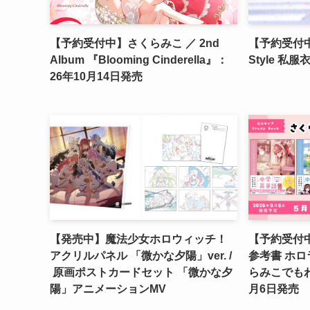
【予約受付中】さくらみこ ／ 2nd
【予約受付中
Album 『Blooming Cinderella』：
Style 私服
26年10月14日発売
【発売中】魔法少女ホロウィッチ！
【予約受付中】
アクリルパネル 「微かな夕陽」ver. /
参考書 ホロラ
原画ポストカードセット 「微かな夕
らみこでもわ
陽」アニメーションMV
月6日発売