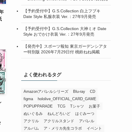
【予約受付中】G.S.Collection 白上フブキ
年
Date Style 私服衣装 Ver.：27年9月発売
紙
【予約受付中】G.S.Collection 大神ミオ Date
Style おでかけ衣装 Ver.：27年9月発売
【発売中】スポーツ報知 東京ガーデンシアタ
ー特別版 2026年7月29日付 桃鈴ねね掲載
よく使われるタグ
Amazonアパレルシリーズ
Blu-ray
CD
figma
hololive_OFFICIAL_CARD_GAME
シ
POPUPPARADE
TCG
Tシャツ
お菓子
ぬいぐるみ
ねんどろいど
はぐみーつ
アクリル
アクリルスタンド
アパレル
メ
アルバム
ア・メリカ先生コラボ
イベント