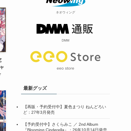
ネオウィング
DMM
究
ャ
eeo store
号
最新グッズ
【再販・予約受付中】夏色まつり ねんどろい
ど：27年3月発売
【予約受付中】さくらみこ ／ 2nd Album
『Blooming Cinderella』：26年10月14日発売