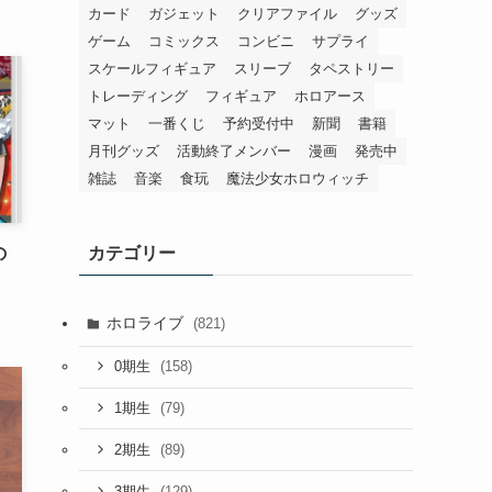
カード
ガジェット
クリアファイル
グッズ
ゲーム
コミックス
コンビニ
サプライ
スケールフィギュア
スリーブ
タペストリー
トレーディング
フィギュア
ホロアース
マット
一番くじ
予約受付中
新聞
書籍
月刊グッズ
活動終了メンバー
漫画
発売中
雑誌
音楽
食玩
魔法少女ホロウィッチ
カテゴリー
の
ホロライブ
(821)
(158)
0期生
(79)
1期生
(89)
2期生
(129)
3期生