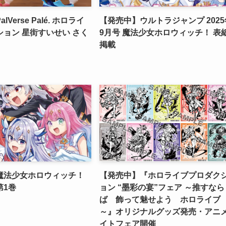
Verse Palé. ホロライ
【発売中】ウルトラジャンプ 2025
ョン 星街すいせい さく
9月号 魔法少女ホロウィッチ！ 表
掲載
魔法少女ホロウィッチ！
【発売中】『ホロライブプロダク
第1巻
ョン “墨彩の宴”フェア ～推すなら
ば 飾って魅せよう ホロライブ
～』オリジナルグッズ発売・アニ
イトフェア開催