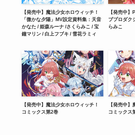
【発売中】魔法少女ホロウィッチ！
【発売中】Pal
「微かな夕陽」MV設定資料集：天音
ブプロダクシ
かなた / 姫森ルーナ /さくらみこ / 宝
らみこ
鐘マリン / 白上フブキ / 雪花ラミィ
【発売中】魔法少女ホロウィッチ！
【発売中】
コミックス第2巻
コミックス