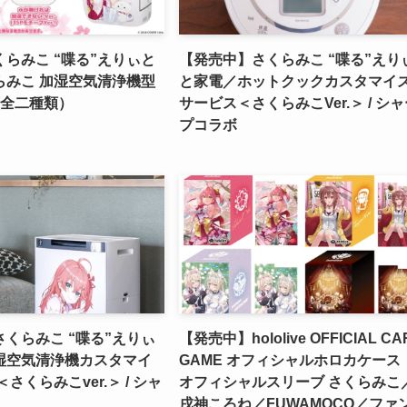
らみこ “喋る”えりぃと
【発売中】さくらみこ “喋る”えり
らみこ 加湿空気清浄機型
と家電／ホットクックカスタマイ
(全二種類）
サービス＜さくらみこVer.＞ / シ
プコラボ
くらみこ “喋る”えりぃ
【発売中】hololive OFFICIAL CA
湿空気清浄機カスタマイ
GAME オフィシャルホロカケース
さくらみこver.＞ / シャ
オフィシャルスリーブ さくらみこ
戌神ころね／FUWAMOCO／ファ