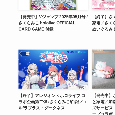
【発売中】Vジャンプ 2025年05月号 /
【終了】さく
さくらみこ hololive OFFICIAL
家電／さく
CARD GAME 付録
ぬいぐるみ 
【終了】アレジオン × ホロライブ コ
【発売中】さ
ラボ企画第二弾 /さくらみこ/白銀ノエ
と家電／加
ル/ラプラス・ダークネス
ズサービス ＜
ープコラボ