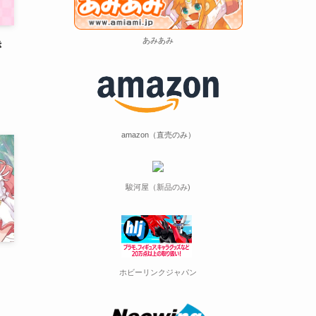
あみあみ
き
amazon（直売のみ）
駿河屋（新品のみ)
！
ホビーリンクジャパン