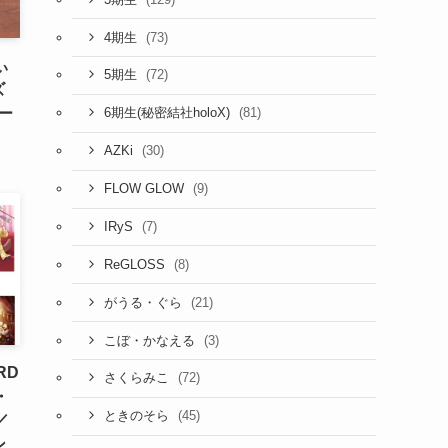
(73)
4期生
ぃ
(72)
5期生
ズ
ャー
(81)
6期生(秘密結社holoX)
(30)
AZKi
(9)
FLOW GLOW
(7)
IRyS
(8)
ReGLOSS
(21)
がうる・ぐら
(3)
こぼ・かなえる
RD
(72)
さくらみこ
・
(45)
ときのそら
／
ン