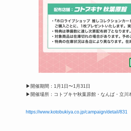
▶︎開催期間：1月1日〜1月31日
▶︎開催場所：コトブキヤ秋葉原館・なんば・立川
https://www.kotobukiya.co.jp/campaign/detail/831