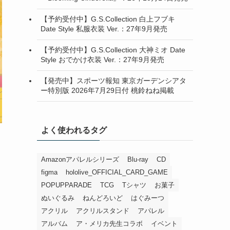
【予約受付中】G.S.Collection 白上フブキ
Date Style 私服衣装 Ver.：27年9月発売
【予約受付中】G.S.Collection 大神ミオ Date
Style おでかけ衣装 Ver.：27年9月発売
【発売中】スポーツ報知 東京ガーデンシアタ
ー特別版 2026年7月29日付 桃鈴ねね掲載
よく使われるタグ
Amazonアパレルシリーズ
Blu-ray
CD
figma
hololive_OFFICIAL_CARD_GAME
POPUPPARADE
TCG
Tシャツ
お菓子
ぬいぐるみ
ねんどろいど
はぐみーつ
アクリル
アクリルスタンド
アパレル
アルバム
ア・メリカ先生コラボ
イベント