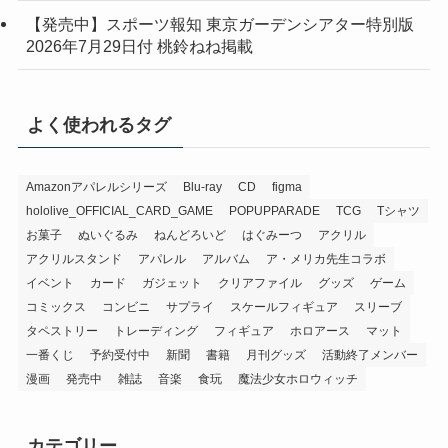
【発売中】スポーツ報知 東京ガーデンシアター特別版
2026年7月29日付 桃鈴ねね掲載
よく使われるタグ
Amazonアパレルシリーズ
Blu-ray
CD
figma
hololive_OFFICIAL_CARD_GAME
POPUPPARADE
TCG
Tシャツ
お菓子
ぬいぐるみ
ねんどろいど
はぐみーつ
アクリル
アクリルスタンド
アパレル
アルバム
ア・メリカ先生コラボ
イベント
カード
ガジェット
クリアファイル
グッズ
ゲーム
コミックス
コンビニ
サプライ
スケールフィギュア
スリーブ
タペストリー
トレーディング
フィギュア
ホロアース
マット
一番くじ
予約受付中
新聞
書籍
月刊グッズ
活動終了メンバー
漫画
発売中
雑誌
音楽
食玩
魔法少女ホロウィッチ
カテゴリー