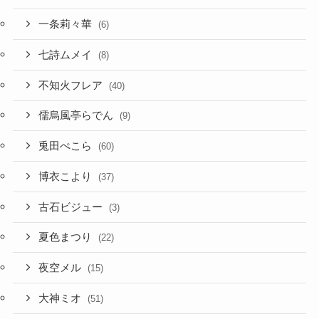
一条莉々華
(6)
七詩ムメイ
(8)
不知火フレア
(40)
儒烏風亭らでん
(9)
兎田ぺこら
(60)
博衣こより
(37)
古石ビジュー
(3)
夏色まつり
(22)
夜空メル
(15)
大神ミオ
(51)