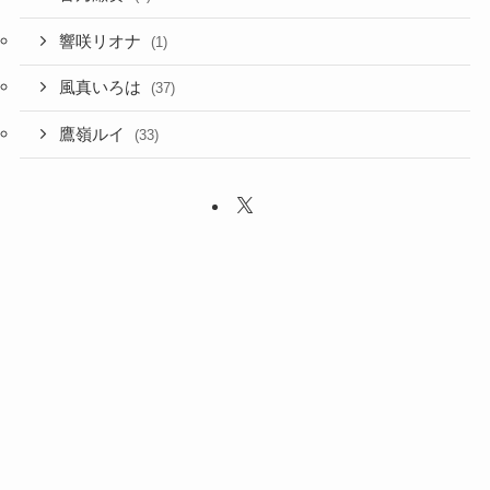
響咲リオナ
(1)
風真いろは
(37)
鷹嶺ルイ
(33)