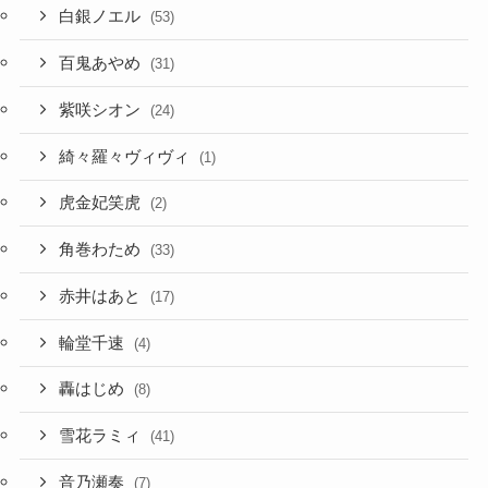
白銀ノエル
(53)
百鬼あやめ
(31)
紫咲シオン
(24)
綺々羅々ヴィヴィ
(1)
虎金妃笑虎
(2)
角巻わため
(33)
赤井はあと
(17)
輪堂千速
(4)
轟はじめ
(8)
雪花ラミィ
(41)
音乃瀬奏
(7)