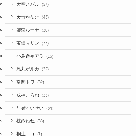
大空スバル
(37)
天音かなた
(43)
姫森ルーナ
(30)
宝鐘マリン
(77)
小鳥遊キアラ
(16)
尾丸ポルカ
(32)
常闇トワ
(32)
戌神ころね
(33)
星街すいせい
(84)
桃鈴ねね
(33)
桐生ココ
(1)