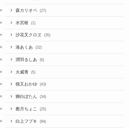
森カリオペ
(27)
水宮枢
(1)
沙花叉クロヱ
(35)
湊あくあ
(32)
潤羽るしあ
(6)
火威青
(5)
猫又おかゆ
(43)
獅白ぼたん
(34)
癒月ちょこ
(25)
白上フブキ
(84)