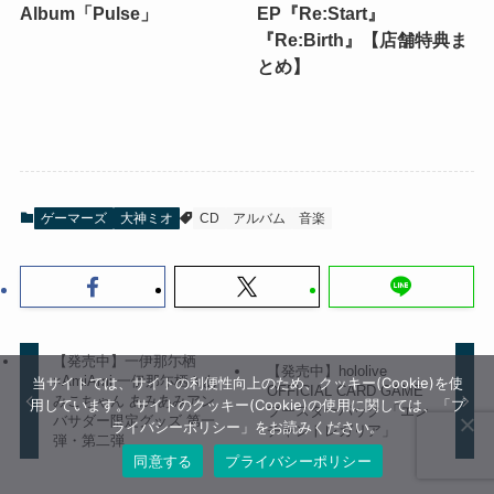
Album「Pulse」
EP『Re:Start』
『Re:Birth』【店舗特典ま
とめ】
ゲーマーズ
大神ミオ
CD
アルバム
音楽
【発売中】一伊那尓栖
【発売中】hololive
×AmiAmi 一伊那尓栖＆あ
当サイトでは、サイトの利便性向上のため、クッキー(Cookie)を使
OFFICIAL CARD GAME
みこちゃん あみあみアン
用しています。 サイトのクッキー(Cookie)の使用に関しては、「プ
ブースターパック 「エン
バサダー限定グッズ 第一
ライバシーポリシー」をお読みください。
チャントレガリア」
弾・第二弾
同意する
プライバシーポリシー