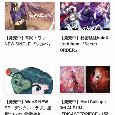
【発売中】常闇トワ ／
【発売中】秘密結社holoX
NEW SINGLE 『シルベ』
1st Album 『Secret
ORDER』
【発売中】WurtS NEW
【発売中】Mori Calliope
EP「デジタル・ラブ」星
3rd ALBUM
街すいせい歌唱参加
『DISASTERPIECE』/ 森