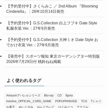
【予約受付中】さくらみこ ／ 2nd Album 『Blooming
Cinderella』：26年10月14日発売
【予約受付中】G.S.Collection 白上フブキ Date Style
私服衣装 Ver.：27年9月発売
【予約受付中】G.S.Collection 大神ミオ Date Style お
でかけ衣装 Ver.：27年9月発売
【発売中】スポーツ報知 東京ガーデンシアター特別版
2026年7月29日付 桃鈴ねね掲載
よく使われるタグ
Amazonアパレルシリーズ
Blu-ray
CD
figma
hololive_OFFICIAL_CARD_GAME
POPUPPARADE
TCG
Tシャツ
お菓子
ぬいぐるみ
ねんどろいど
はぐみーつ
アクリル