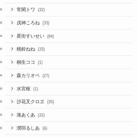
常闇トワ
(32)
戌神ころね
(33)
星街すいせい
(84)
桃鈴ねね
(33)
桐生ココ
(1)
森カリオペ
(27)
水宮枢
(1)
沙花叉クロヱ
(35)
湊あくあ
(32)
潤羽るしあ
(6)