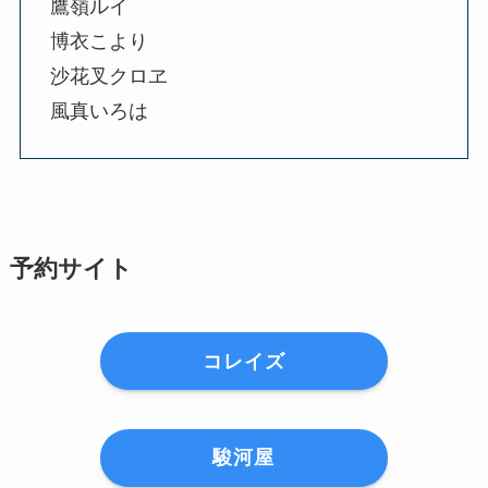
鷹嶺ルイ
博衣こより
沙花叉クロヱ
風真いろは
予約サイト
コレイズ
駿河屋