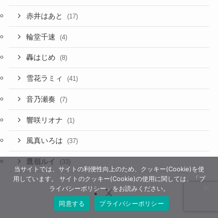
赤井はあと
(17)
輪堂千速
(4)
轟はじめ
(8)
雪花ラミィ
(41)
音乃瀬奏
(7)
響咲リオナ
(1)
風真いろは
(37)
鷹嶺ルイ
(33)
当サイトでは、サイトの利便性向上のため、クッキー(Cookie)を使
用しています。 サイトのクッキー(Cookie)の使用に関しては、「プ
ライバシーポリシー」をお読みください。
同意する
プライバシーポリシー