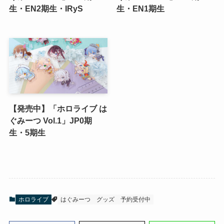
生・EN2期生・IRyS
生・EN1期生
【発売中】「ホロライブ は
ぐみーつ Vol.1」JP0期
生・5期生
ホロライブ
はぐみーつ
グッズ
予約受付中