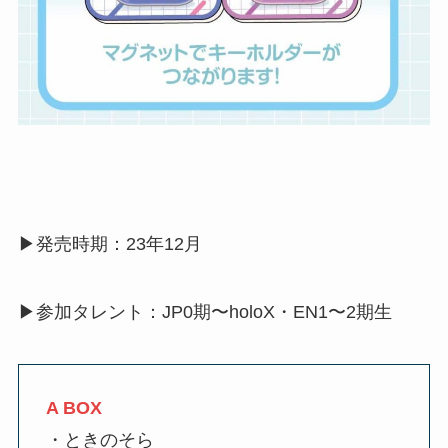
▶︎発売時期：23年12月
▶︎参加タレント：JP0期〜holoX・EN1〜2期生
A BOX
・ときのそら