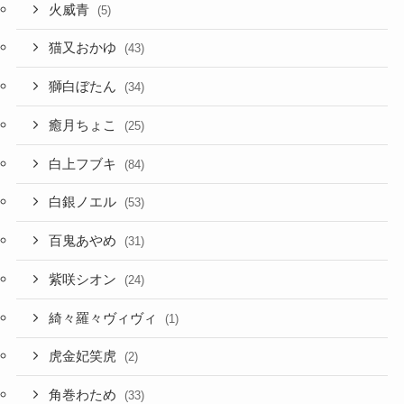
火威青
(5)
猫又おかゆ
(43)
獅白ぼたん
(34)
癒月ちょこ
(25)
白上フブキ
(84)
白銀ノエル
(53)
百鬼あやめ
(31)
紫咲シオン
(24)
綺々羅々ヴィヴィ
(1)
虎金妃笑虎
(2)
角巻わため
(33)