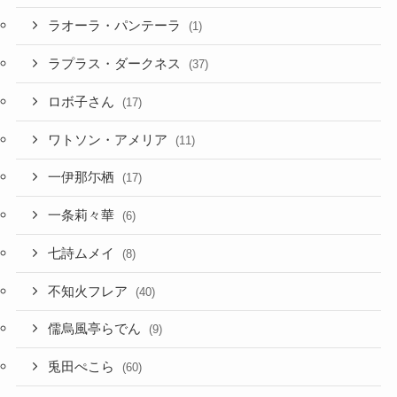
ラオーラ・パンテーラ
(1)
ラプラス・ダークネス
(37)
ロボ子さん
(17)
ワトソン・アメリア
(11)
一伊那尓栖
(17)
一条莉々華
(6)
七詩ムメイ
(8)
不知火フレア
(40)
儒烏風亭らでん
(9)
兎田ぺこら
(60)