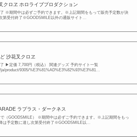
沙花叉クロヱ ホロライブプロダクション
第終了 ※期間中は必ずご予約できます。※上記期間をもって販売予定数が決
第受付終了※GOODSMILE以外の通販サイト…
ど 沙花叉クロヱ
了 ▶︎定価 7,700円（税込） 関連グッズ 予約サイト一覧
.com/ja/product/9305/%E3%81%AD%E3%82%93%E3%81…
PARADE ラプラス・ダークネス
）まで（GOODSMILE） ※期間中は必ずご予約できます。※上記期間をもっ
は予定数に達し次第受付終了※GOODSMILE以…