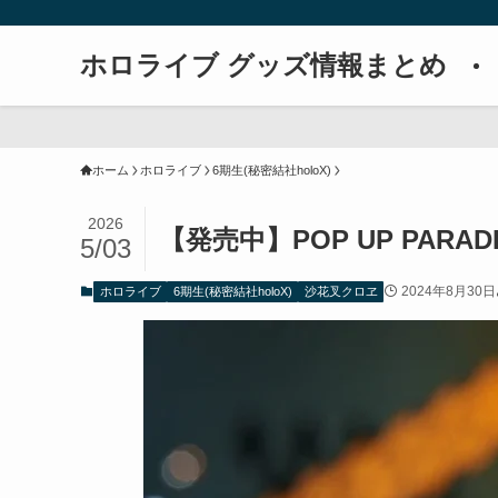
ホロライブ グッズ情報まとめ
ホーム
ホロライブ
6期生(秘密結社holoX)
2026
【発売中】POP UP PARA
5/03
2024年8月30日
ホロライブ
6期生(秘密結社holoX)
沙花叉クロヱ