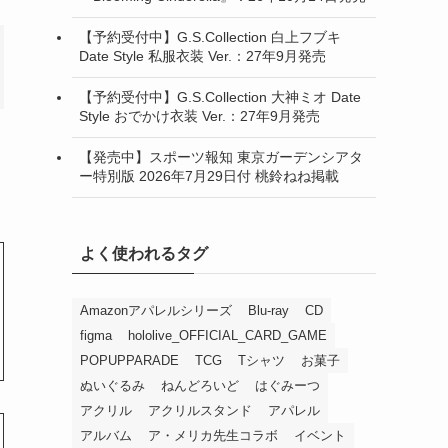
【予約受付中】G.S.Collection 白上フブキ
Date Style 私服衣装 Ver.：27年9月発売
【予約受付中】G.S.Collection 大神ミオ Date
Style おでかけ衣装 Ver.：27年9月発売
【発売中】スポーツ報知 東京ガーデンシアタ
ー特別版 2026年7月29日付 桃鈴ねね掲載
よく使われるタグ
Amazonアパレルシリーズ
Blu-ray
CD
figma
hololive_OFFICIAL_CARD_GAME
POPUPPARADE
TCG
Tシャツ
お菓子
ぬいぐるみ
ねんどろいど
はぐみーつ
アクリル
アクリルスタンド
アパレル
アルバム
ア・メリカ先生コラボ
イベント