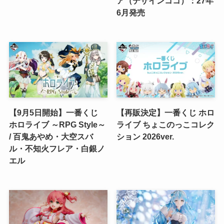
ア（デザインココ）：27年
6月発売
【9月5日開始】一番くじ
【再販決定】一番くじ ホロ
ホロライブ ～RPG Style～
ライブ ちょこのっこコレク
/ 百鬼あやめ・大空スバ
ション 2026ver.
ル・不知火フレア・白銀ノ
エル