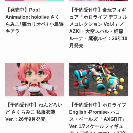
【発売中】Pop!
【予約受付中】食玩フィギ
Animation: hololive さく
ュア「ホロライブ デフォル
らみこ/ 森カリオペ / 小鳥遊
メコレクション Vol.4」／
キアラ
AZKi・大空スバル・姫森
ルーナ・鷹嶺ルイ：26年10
月発売
【予約受付中】ねんどろい
【予約受付中】ホロライブ
ど さくらみこ 私服衣装
English -Promise- ハコ
Ver.：26年9月発売
ス・ベールズ 「AXGRIT」
Ver. 1/7スケールフィギュ