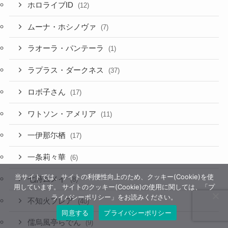
ホロライブID
(12)
ムーナ・ホシノヴァ
(7)
ラオーラ・パンテーラ
(1)
ラプラス・ダークネス
(37)
ロボ子さん
(17)
ワトソン・アメリア
(11)
一伊那尓栖
(17)
一条莉々華
(6)
当サイトでは、サイトの利便性向上のため、クッキー(Cookie)を使
七詩ムメイ
(8)
用しています。 サイトのクッキー(Cookie)の使用に関しては、「プ
ライバシーポリシー」をお読みください。
不知火フレア
(40)
同意する
プライバシーポリシー
儒烏風亭らでん
(9)