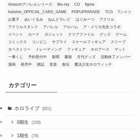
Amazonアパレルシリーズ
Blu-ray
CD
figma
hololive_OFFICIAL_CARD_GAME
POPUPPARADE
TCG
Tシャツ
お菓子
ぬいぐるみ
ねんどろいど
はぐみーつ
アクリル
アクリルスタンド
アパレル
アルバム
ア・メリカ先生コラボ
イベント
カード
ガジェット
クリアファイル
グッズ
ゲーム
コミックス
コンビニ
サプライ
スケールフィギュア
スリーブ
タペストリー
トレーディング
フィギュア
ホロアース
マット
一番くじ
予約受付中
新聞
書籍
月刊グッズ
活動終了メンバー
漫画
発売中
雑誌
音楽
食玩
魔法少女ホロウィッチ
カテゴリー
ホロライブ
(821)
0期生
(158)
1期生
(79)