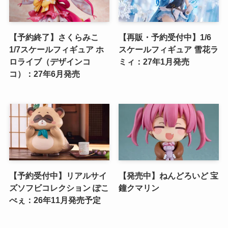
【予約終了】さくらみこ
【再販・予約受付中】1/6
1/7スケールフィギュア ホ
スケールフィギュア 雪花ラ
ロライブ（デザインコ
ミィ：27年1月発売
コ）：27年6月発売
【予約受付中】リアルサイ
【発売中】ねんどろいど 宝
ズソフビコレクション ぽこ
鐘クマリン
べぇ：26年11月発売予定