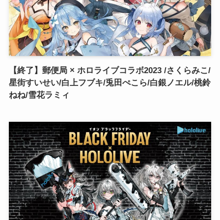
【終了】郵便局 × ホロライブコラボ2023 /さくらみこ/
星街すいせい/白上フブキ/兎田ぺこら/白銀ノエル/桃鈴
ねね/雪花ラミィ