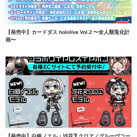
【発売中】カードダス hololive Vol.2 〜全人類兎化計
画〜
【発売中】白銀ノエル・沙花叉クロヱ／グルーヴコー