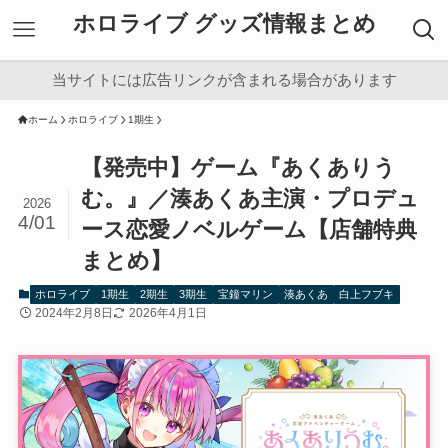
ホロライブ グッズ情報まとめ
当サイトには広告リンクが含まれる場合があります
ホーム
ホロライブ
1期生
【発売中】ゲーム『あくありう
む。』／湊あくあ主演・プロデュ
2026
4/01
ース恋愛ノベルゲーム【店舗特典
まとめ】
ホロライブ
1期生
2期生
3期生
宝鐘マリン
湊あくあ
白上フブキ
2024年2月8日
2026年4月1日