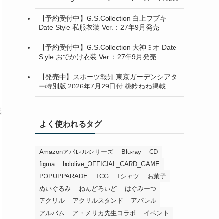
【予約受付中】G.S.Collection 白上フブキ
Date Style 私服衣装 Ver.：27年9月発売
【予約受付中】G.S.Collection 大神ミオ Date
Style おでかけ衣装 Ver.：27年9月発売
【発売中】スポーツ報知 東京ガーデンシアタ
ー特別版 2026年7月29日付 桃鈴ねね掲載
よく使われるタグ
Amazonアパレルシリーズ
Blu-ray
CD
figma
hololive_OFFICIAL_CARD_GAME
POPUPPARADE
TCG
Tシャツ
お菓子
ぬいぐるみ
ねんどろいど
はぐみーつ
アクリル
アクリルスタンド
アパレル
アルバム
ア・メリカ先生コラボ
イベント